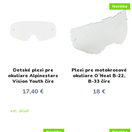
Novinka
Detské plexi pre
Plexi pre motokrosové
okuliare Alpinestars
okuliare O´Neal B-22,
Vision Youth číre
B-33 číre
17,40 €
18 €
ext. sklad
Novinka
Novinka