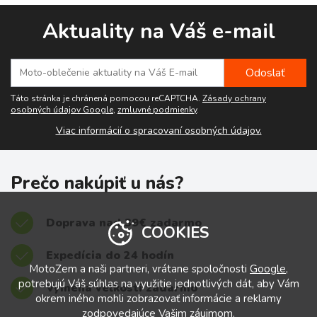
Aktuality na Váš e-mail
Táto stránka je chránená pomocou reCAPTCHA.
Zásady ochrany
osobných údajov Google
,
zmluvné podmienky
.
Viac informácií o spracovaní osobných údajov.
Prečo nakúpiť u nás?
Doprava nad 39€ zadarmo
COOKIES
Expedícia do 24 hodín
MotoZem a naši partneri, vrátane spoločnosti
Google
,
potrebujú Váš súhlas na využitie jednotlivých dát, aby Vám
Výmena veľkostí zadarmo
okrem iného mohli zobrazovať informácie a reklamy
zodpovedajúce Vašim záujmom.