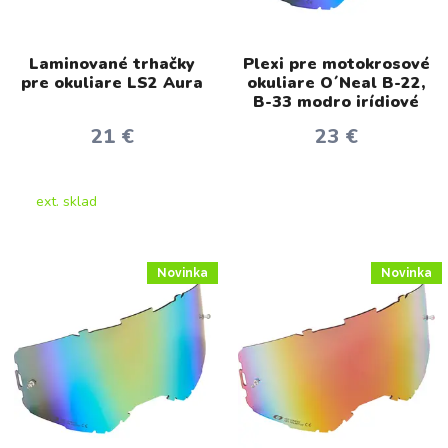
Laminované trhačky
Plexi pre motokrosové
pre okuliare LS2 Aura
okuliare O´Neal B-22,
B-33 modro irídiové
21 €
23 €
ext. sklad
Novinka
Novinka