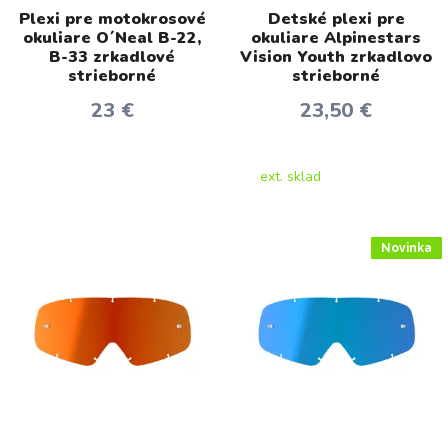
Plexi pre motokrosové
Detské plexi pre
okuliare O´Neal B-22,
okuliare Alpinestars
B-33 zrkadlové
Vision Youth zrkadlovo
strieborné
strieborné
23 €
23,50 €
ext. sklad
Novinka