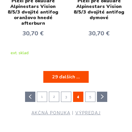
Plexi pre okuliare
Plexi pre okuliare
Alpinestars Vision
Alpinestars Vision
8/5/3 dvojité antifog
8/5/3 dvojité antifog
oranžovo hnedé
dymové
afterburn
30,70 €
30,70 €
ext. sklad
29 ďalších ...
1
2
3
4
5
AKČNÁ PONUKA
|
VÝPREDAJ