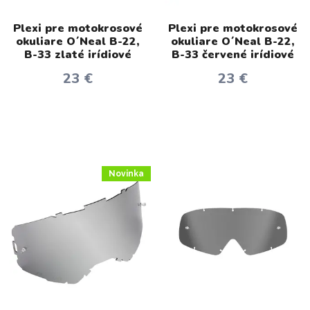
Plexi pre motokrosové
Plexi pre motokrosové
okuliare O´Neal B-22,
okuliare O´Neal B-22,
B-33 zlaté irídiové
B-33 červené irídiové
23 €
23 €
Novinka