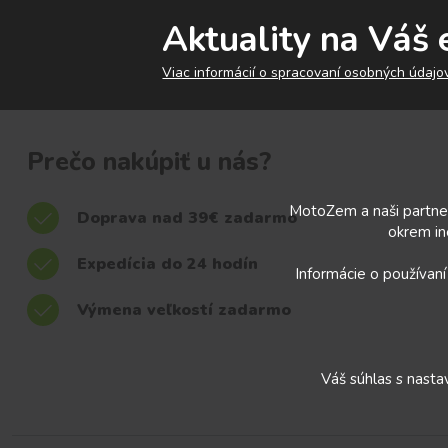
Aktuality na Váš 
Viac informácií o spracovaní osobných údajov
Prečo nakúpiť u nás?
MotoZem a naši partner
Doprava nad 39€ zadarmo
okrem in
Expedícia do 24 hodín
Informácie o používaní
Výmena veľkostí zadarmo
Váš súhlas s nast