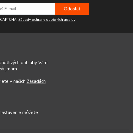
reCAPTCHA.
Zásady ochrany osobných údajov
ednotlivých dát, aby Vám
 záujmom.
viete v našich
Zásadách
 nastavenie môžete