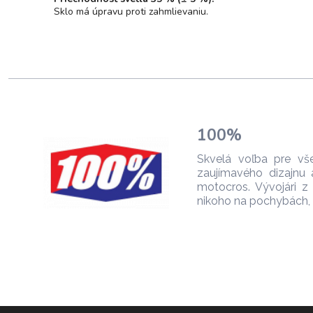
Sklo má úpravu proti zahmlievaniu.
100%
Skvelá voľba pre všet
zaujímavého dizajnu 
motocros. Vývojári 
nikoho na pochybách, 