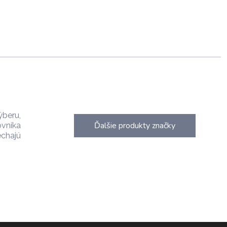
ýberu,
Ďalšie produkty značky
ovníka
chajú