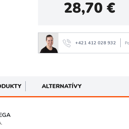
28,70
€
+421 412 028 932
Po
ODUKTY
ALTERNATÍVY
MEGA
A.