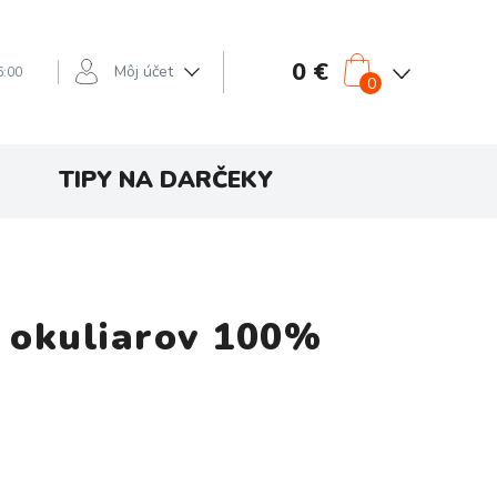
0 €
Môj účet
6:00
0
TIPY NA DARČEKY
 okuliarov 100%