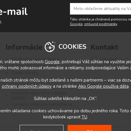
e-mail
Táto stránka je chránená pomocou 
.
Google
,
zmluvné podmienky
.
Informácie
Kontakt
COOKIES
info@anila.cz
Obchodné podmienky
i, vrátane spoločnosti
Google
, potrebujú Váš súhlas na využitie j
Reklamačný poriadok
ého mohli zobrazovať informácie a reklamy zodpovedajúce Vašim
Časté otázky
O nás
 našich stránok môžu byť zdieľané s našimi partnermi – viac sa doz
ochrany osobných údajov
a na stránke
Ako Google používa dáta
.
Kontakty
Výmena veľkostí a vrátenie
peňazí
Súhlas udelíte kliknutím na „OK“.
Výmena, vrátenie, reklamácia
avením ukladania cookies uchovávame po dobu jedného roka. Toto
Upraviť nastavenia cookies
kedykoľvek upraviť
TU
.