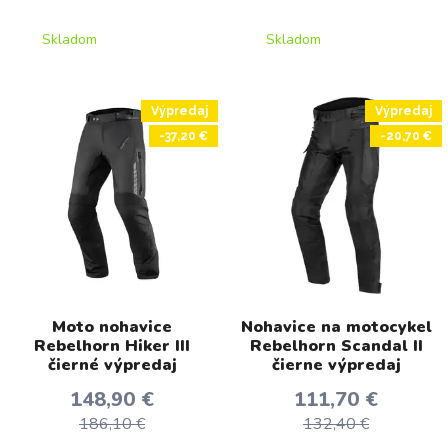
Skladom
Skladom
Výpredaj
Výpredaj
-37,20 €
-20,70 €
Moto nohavice
Nohavice na motocykel
Rebelhorn Hiker III
Rebelhorn Scandal II
čierné výpredaj
čierne výpredaj
148,90 €
111,70 €
186,10 €
132,40 €