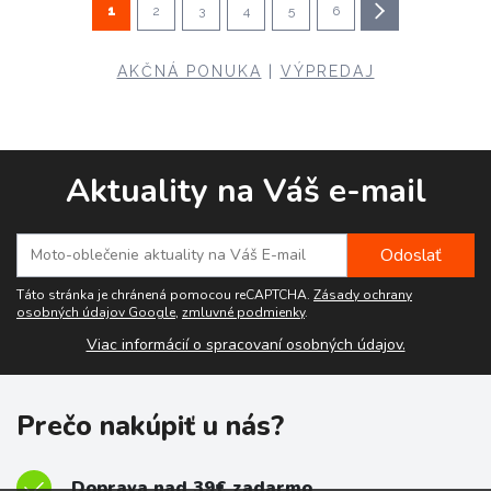
1
2
3
4
5
6
AKČNÁ PONUKA
|
VÝPREDAJ
Aktuality na Váš e-mail
Táto stránka je chránená pomocou reCAPTCHA.
Zásady ochrany
osobných údajov Google
,
zmluvné podmienky
.
Viac informácií o spracovaní osobných údajov.
Prečo nakúpiť u nás?
Doprava nad 39€ zadarmo