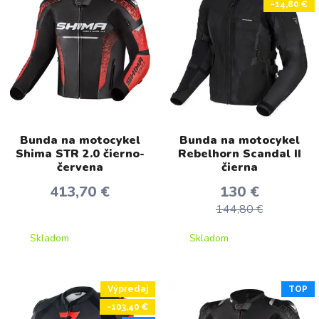
-14,80 €
Bunda na motocykel
Bunda na motocykel
Shima STR 2.0 čierno-
Rebelhorn Scandal II
červena
čierna
413,70 €
130 €
144,80 €
Skladom
Skladom
Výpredaj
TOP
-103,40 €