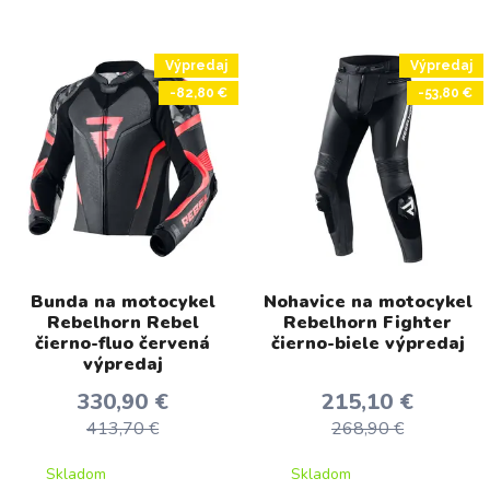
Výpredaj
Výpredaj
-82,80 €
-53,80 €
Bunda na motocykel
Nohavice na motocykel
Rebelhorn Rebel
Rebelhorn Fighter
čierno-fluo červená
čierno-biele výpredaj
výpredaj
330,90 €
215,10 €
413,70 €
268,90 €
Skladom
Skladom