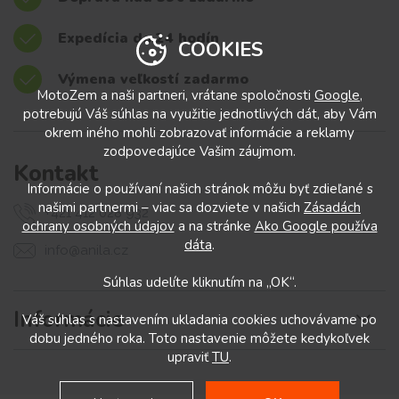
Expedícia do 24 hodín
COOKIES
Výmena veľkostí zadarmo
MotoZem a naši partneri, vrátane spoločnosti
Google
,
potrebujú Váš súhlas na využitie jednotlivých dát, aby Vám
okrem iného mohli zobrazovať informácie a reklamy
zodpovedajúce Vašim záujmom.
Kontakt
Informácie o používaní našich stránok môžu byť zdieľané s
našimi partnermi – viac sa dozviete v našich
Zásadách
+421 412 028 932
ochrany osobných údajov
a na stránke
Ako Google používa
dáta
.
info@anila.cz
Súhlas udelíte kliknutím na „OK“.
Informácie
Váš súhlas s nastavením ukladania cookies uchovávame po
dobu jedného roka. Toto nastavenie môžete kedykoľvek
upraviť
TU
.