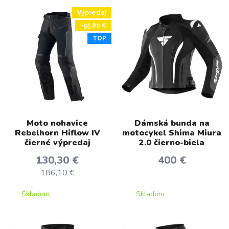
Výpredaj
-55,80 €
TOP
Moto nohavice
Dámská bunda na
Rebelhorn Hiflow IV
motocykel Shima Miura
čierné výpredaj
2.0 čierno-biela
130,30 €
400 €
186,10 €
Skladom
Skladom