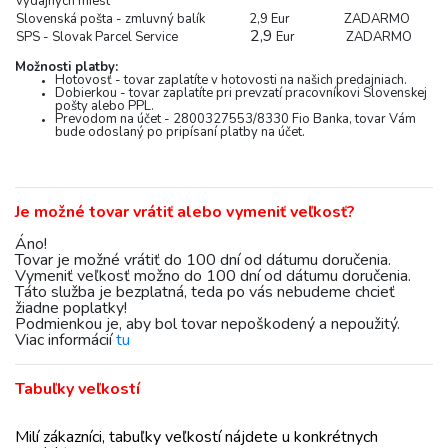
výdajných miest
Slovenská pošta - zmluvný balík
2,9 Eur
ZADARMO
2,9
SPS - Slovak Parcel Service
Eur
ZADARMO
Možnosti platby:
Hotovosť - tovar zaplatíte v hotovosti na našich predajniach.
Dobierkou - tovar zaplatíte pri prevzatí pracovníkovi Slovenskej
pošty alebo PPL.
Prevodom na účet - 2800327553/8330 Fio Banka, tovar Vám
bude odoslaný po pripísaní platby na účet.
Je možné tovar vrátiť alebo vymeniť veľkosť?
Áno!
Tovar je možné vrátiť do 100 dní od dátumu doručenia.
Vymeniť veľkosť možno do 100 dní od dátumu doručenia.
Táto služba je bezplatná, teda po vás nebudeme chcieť
žiadne poplatky!
Podmienkou je, aby bol tovar nepoškodený a nepoužitý.
Viac informácií
tu
Tabuľky veľkostí
Milí zákazníci, tabuľky veľkostí nájdete u konkrétnych