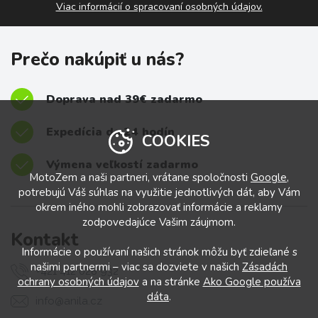
Viac informácií o spracovaní osobných údajov.
Prečo nakúpiť u nás?
Doprava nad 39€ zadarmo
Expedícia do 24 hodín
COOKIES
Výmena veľkostí zadarmo
MotoZem a naši partneri, vrátane spoločnosti
Google
,
potrebujú Váš súhlas na využitie jednotlivých dát, aby Vám
okrem iného mohli zobrazovať informácie a reklamy
zodpovedajúce Vašim záujmom.
Kontakt
Informácie o používaní našich stránok môžu byť zdieľané s
našimi partnermi – viac sa dozviete v našich
Zásadách
+421 412 028 932
ochrany osobných údajov
a na stránke
Ako Google používa
dáta
.
info@anila.cz