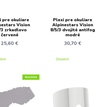
i pre okuliare
Plexi pre okuliare
nestars Vision
Alpinestars Vision
/3 zrkadlovo
8/5/3 dvojité antifog
červené
modré
25,60 €
30,70 €
adom
Skladom
Novinka