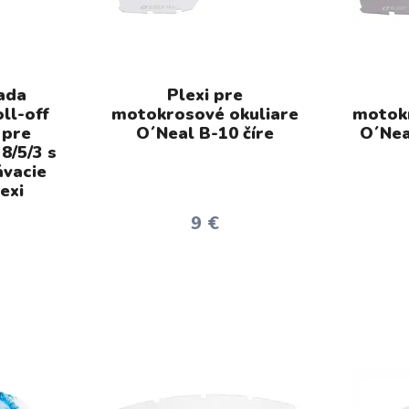
ada
Plexi pre
ll-off
motokrosové okuliare
motokr
 pre
O´Neal B-10 číre
O´Nea
8/5/3 s
ávacie
lexi
9 €