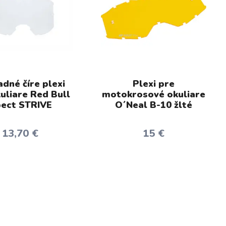
dné číre plexi
Plexi pre
uliare Red Bull
motokrosové okuliare
ect STRIVE
O´Neal B-10 žlté
13,70 €
15 €