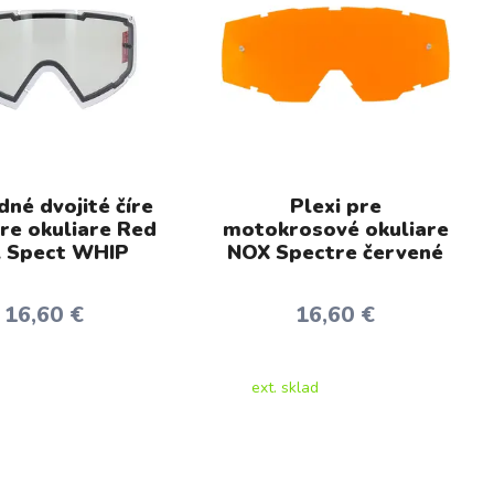
né dvojité číre
Plexi pre
pre okuliare Red
motokrosové okuliare
l Spect WHIP
NOX Spectre červené
16,60 €
16,60 €
ext. sklad