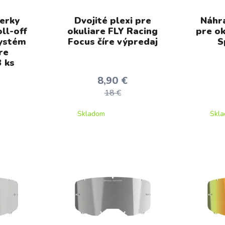
erky
Dvojité plexi pre
Náhra
ll-off
okuliare FLY Racing
pre ok
systém
Focus číre výpredaj
S
re
 ks
8,90 €
18 €
Skladom
Skl