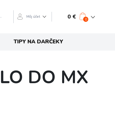
0 €
Môj účet
 -
0
TIPY NA DARČEKY
KLO DO MX