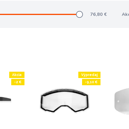
76,80
€
Ak
Akcia
Výpredaj
-2 €
-9,10 €