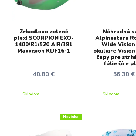
Zrkadlovo zelené
Náhradná s
plexi SCORPION EXO-
Alpinestars Ro
1400/R1/520 AIR/391
Wide Vision
Maxvision KDF16-1
okuliare Vision 
čapy pre strh
fólie číre p
40,80 €
56,30 €
Skladom
Skladom
Novinka