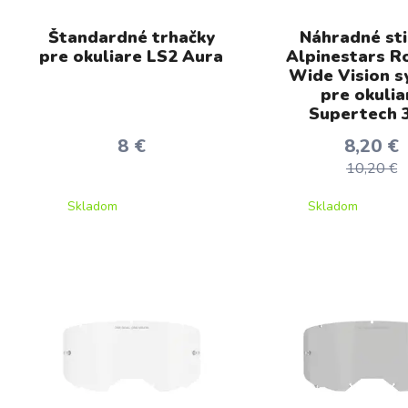
Štandardné trhačky
Náhradné sti
pre okuliare LS2 Aura
Alpinestars Ro
Wide Vision 
pre okulia
Supertech 3
8 €
8,20 €
10,20 €
Skladom
Skladom