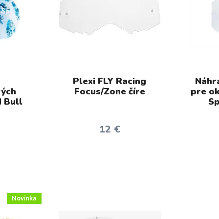
Plexi FLY Racing
Náhra
ých
Focus/Zone číre
pre ok
 Bull
Sp
12 €
Novinka