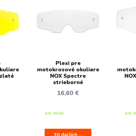
e
Plexi pre
kuliare
motokrosové okuliare
motokr
zlaté
NOX Spectre
NOX
strieborné
16,60 €
ext. sklad
ext. 
30 ďalších ...