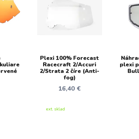
e
Plexi 100% Forecast
Náhrad
kuliare
Racecraft 2/Accuri
plexi 
ervené
2/Strata 2 číre (Anti-
Bul
fog)
16,40 €
ext. sklad