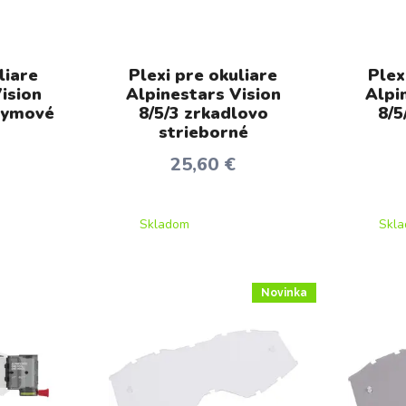
liare
Plexi pre okuliare
Plex
ision
Alpinestars Vision
Alpi
dymové
8/5/3 zrkadlovo
8/5
strieborné
25,60 €
Skladom
Skl
Novinka