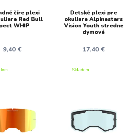
dné číre plexi
Detské plexi pre
uliare Red Bull
okuliare Alpinestars
pect WHIP
Vision Youth stredne
dymové
9,40 €
17,40 €
adom
Skladom