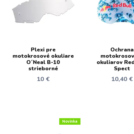
Plexi pre
Ochrana
motokrosové okuliare
motokrosov
O´Neal B-10
okuliarov Red
strieborné
Spect
10 €
10,40 €
Novinka