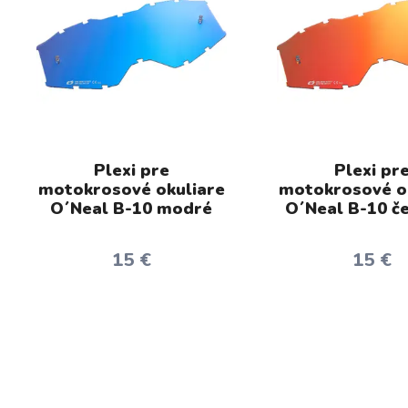
Plexi pre
Plexi pr
motokrosové okuliare
motokrosové o
O´Neal B-10 modré
O´Neal B-10 č
15 €
15 €