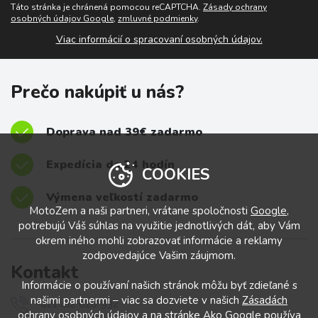
Táto stránka je chránená pomocou reCAPTCHA.
Zásady ochrany
osobných údajov Google
,
zmluvné podmienky
.
Viac informácií o spracovaní osobných údajov.
Prečo nakúpiť u nás?
Doprava nad 39€ zadarmo
Expedícia do 24 hodín
COOKIES
Výmena veľkostí zadarmo
MotoZem a naši partneri, vrátane spoločnosti
Google
,
potrebujú Váš súhlas na využitie jednotlivých dát, aby Vám
okrem iného mohli zobrazovať informácie a reklamy
zodpovedajúce Vašim záujmom.
Kontakt
Informácie o používaní našich stránok môžu byť zdieľané s
našimi partnermi – viac sa dozviete v našich
Zásadách
+421 412 028 932
ochrany osobných údajov
a na stránke
Ako Google používa