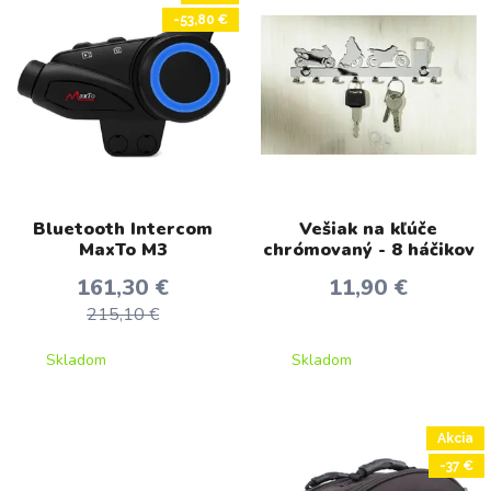
-53,80 €
Bluetooth Intercom
Vešiak na kľúče
MaxTo M3
chrómovaný - 8 háčikov
161,30 €
11,90 €
215,10 €
Skladom
Skladom
Akcia
-37 €