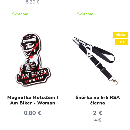
8,20 €
Skladom
Skladom
Akcia
-2 €
Magnetka MotoZem I
Šnúrka na krk RSA
Am Biker - Woman
čierna
0,80 €
2 €
4 €