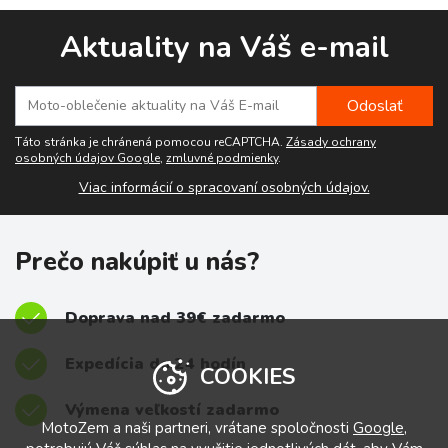
Aktuality na Váš e-mail
Táto stránka je chránená pomocou reCAPTCHA.
Zásady ochrany
osobných údajov Google
,
zmluvné podmienky
.
Viac informácií o spracovaní osobných údajov.
Prečo nakúpiť u nás?
Doprava nad 39€ zadarmo
Expedícia do 24 hodín
COOKIES
Výmena veľkostí zadarmo
MotoZem a naši partneri, vrátane spoločnosti
Google
,