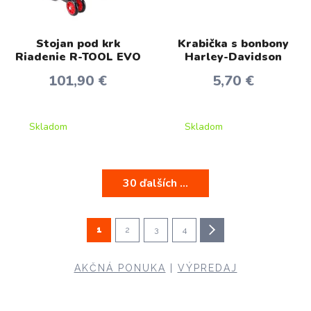
Stojan pod krk
Krabička s bonbony
Riadenie R-TOOL EVO
Harley-Davidson
101,90 €
5,70 €
Skladom
Skladom
30 ďalších ...
1
2
3
4
AKČNÁ PONUKA
|
VÝPREDAJ