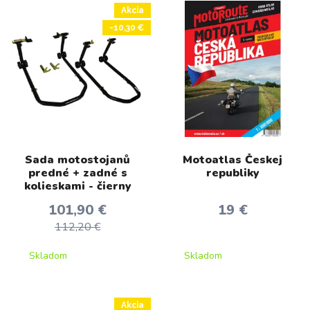
Akcia
-10,30 €
Sada motostojanů
Motoatlas Českej
predné + zadné s
republiky
kolieskami - čierny
101,90 €
19 €
112,20 €
Skladom
Skladom
Akcia