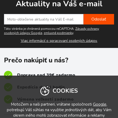
Aktuality na Váš e-mail
Táto stránka je chránená pomocou reCAPTCHA.
Zásady ochrany
osobných údajov Google
,
zmluvné podmienky
.
Viac informácií o spracovaní osobných údajov.
Prečo nakúpiť u nás?
Doprava nad 39€ zadarmo
Expedícia do 24 hodín
COOKIES
Výmena veľkostí zadarmo
MotoZem a naši partneri, vrátane spoločnosti
Google
,
potrebujú Váš súhlas na využitie jednotlivých dát, aby Vám
okrem iného mohli zobrazovať informácie a reklamy