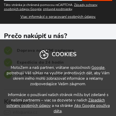
Táto stránka je chránená pomocou reCAPTCHA.
Zásady ochrany
osobných údajov Google
,
zmluvné podmienky
.
Viac informácií o spracovaní osobných údajov.
Prečo nakúpiť u nás?
Doprava nad 39€ zadarmo
COOKIES
Expedícia do 24 hodín
MotoZem a naši partneri, vrátane spoločnosti
Google
,
potrebujú Váš súhlas na využitie jednotlivých dát, aby Vám
Výmena veľkostí zadarmo
okrem iného mohli zobrazovať informácie a reklamy
zodpovedajúce Vašim záujmom.
Informácie o používaní našich stránok môžu byť zdieľané s
Kontakt
našimi partnermi – viac sa dozviete v našich
Zásadách
ochrany osobných údajov
a na stránke
Ako Google používa
dáta
.
info@anila.cz