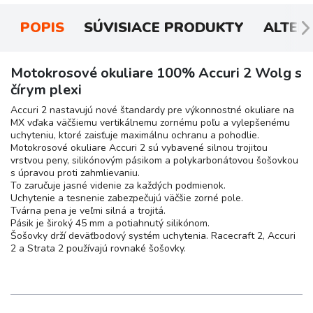
POPIS
SÚVISIACE PRODUKTY
ALTER
Motokrosové okuliare 100% Accuri 2 Wolg s
čírym plexi
Accuri 2 nastavujú nové štandardy pre výkonnostné okuliare na
MX vďaka väčšiemu vertikálnemu zornému poľu a vylepšenému
uchyteniu, ktoré zaisťuje maximálnu ochranu a pohodlie.
Motokrosové okuliare Accuri 2 sú vybavené silnou trojitou
vrstvou peny, silikónovým pásikom a polykarbonátovou šošovkou
s úpravou proti zahmlievaniu.
To zaručuje jasné videnie za každých podmienok.
Uchytenie a tesnenie zabezpečujú väčšie zorné pole.
Tvárna pena je veľmi silná a trojitá.
Pásik je široký 45 mm a potiahnutý silikónom.
Šošovky drží deväťbodový systém uchytenia. Racecraft 2, Accuri
2 a Strata 2 používajú rovnaké šošovky.