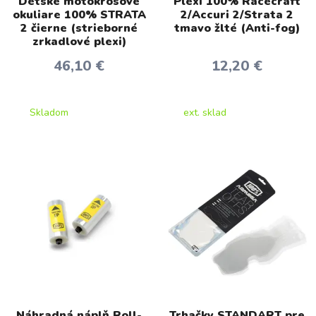
Detské motokrosové
Plexi 100% Racecraft
okuliare 100% STRATA
2/Accuri 2/Strata 2
2 čierne (strieborné
tmavo žlté (Anti-fog)
zrkadlové plexi)
46,10 €
12,20 €
Skladom
ext. sklad
Náhradná náplň Roll-
Trhačky STANDART pre