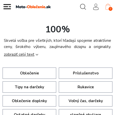
0
100%
Skvelá voľba pre všetkých, ktorí hľadajú spojenie atraktívne
ceny, širokého výberu, zaujímavého dizajnu a originality.
Americká značka, ktorá zaujme každého milovníka motocros.
zobraziť celý text
Vývojári z radov skúsených odborníkov a popredných
jazdcov nenechajú nikoho na pochybách, že voľbou tejto
značky neurobíte sebemenší chybu.
Oblečenie
Príslušenstvo
Tipy na darčeky
Rukavice
Oblečenie doplnky
Voľný čas, darčeky
Ostatné darčeky
slnečné okuliare