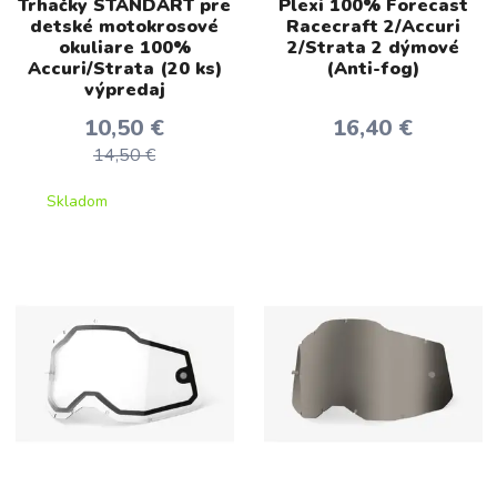
Trhačky STANDART pre
Plexi 100% Forecast
detské motokrosové
Racecraft 2/Accuri
okuliare 100%
2/Strata 2 dýmové
Accuri/Strata (20 ks)
(Anti-fog)
výpredaj
10,50 €
16,40 €
14,50 €
Skladom