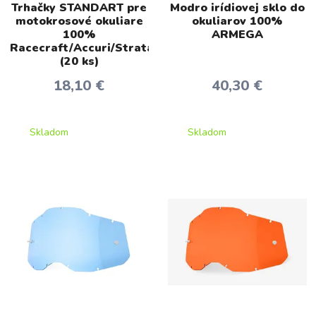
Trhačky STANDART pre
Modro irídiovej sklo do
motokrosové okuliare
okuliarov 100%
100%
ARMEGA
Racecraft/Accuri/Strata
(20 ks)
18,10 €
40,30 €
Skladom
Skladom