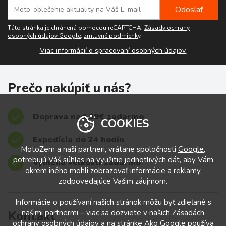
Táto stránka je chránená pomocou reCAPTCHA.
Zásady ochrany
osobných údajov Google
,
zmluvné podmienky
.
Viac informácií o spracovaní osobných údajov.
Prečo nakúpiť u nás?
Doprava nad 39€ zadarmo
COOKIES
Expedícia do 24 hodín
MotoZem a naši partneri, vrátane spoločnosti
Google
,
potrebujú Váš súhlas na využitie jednotlivých dát, aby Vám
Výmena veľkostí zadarmo
okrem iného mohli zobrazovať informácie a reklamy
zodpovedajúce Vašim záujmom.
Informácie o používaní našich stránok môžu byť zdieľané s
Kontakt
našimi partnermi – viac sa dozviete v našich
Zásadách
ochrany osobných údajov
a na stránke
Ako Google používa