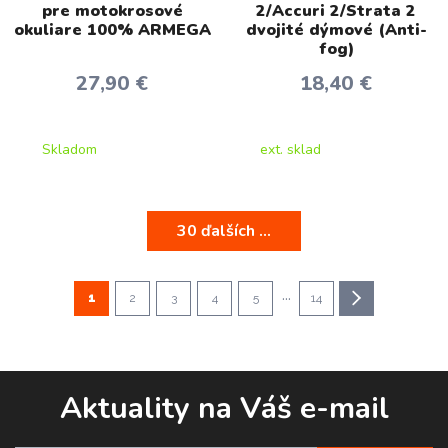
pre motokrosové
2/Accuri 2/Strata 2
okuliare 100% ARMEGA
dvojité dýmové (Anti-
fog)
27,90 €
18,40 €
Skladom
ext. sklad
30 ďalších ...
...
1
2
3
4
5
14
Aktuality na Váš e-mail