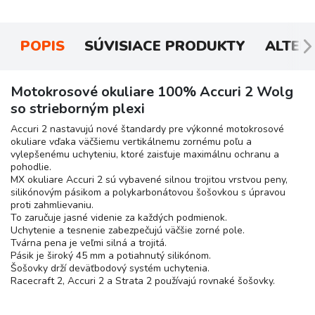
POPIS
SÚVISIACE PRODUKTY
ALTER
Motokrosové okuliare 100% Accuri 2 Wolg
so strieborným plexi
Accuri 2 nastavujú nové štandardy pre výkonné motokrosové
okuliare vďaka väčšiemu vertikálnemu zornému poľu a
vylepšenému uchyteniu, ktoré zaisťuje maximálnu ochranu a
pohodlie.
MX okuliare Accuri 2 sú vybavené silnou trojitou vrstvou peny,
silikónovým pásikom a polykarbonátovou šošovkou s úpravou
proti zahmlievaniu.
To zaručuje jasné videnie za každých podmienok.
Uchytenie a tesnenie zabezpečujú väčšie zorné pole.
Tvárna pena je veľmi silná a trojitá.
Pásik je široký 45 mm a potiahnutý silikónom.
Šošovky drží deväťbodový systém uchytenia.
Racecraft 2, Accuri 2 a Strata 2 používajú rovnaké šošovky.