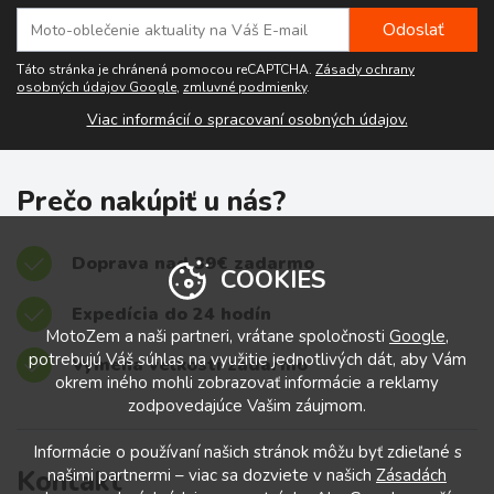
Táto stránka je chránená pomocou reCAPTCHA.
Zásady ochrany
osobných údajov Google
,
zmluvné podmienky
.
Viac informácií o spracovaní osobných údajov.
Prečo nakúpiť u nás?
Doprava nad 39€ zadarmo
COOKIES
Expedícia do 24 hodín
MotoZem a naši partneri, vrátane spoločnosti
Google
,
potrebujú Váš súhlas na využitie jednotlivých dát, aby Vám
Výmena veľkostí zadarmo
okrem iného mohli zobrazovať informácie a reklamy
zodpovedajúce Vašim záujmom.
Informácie o používaní našich stránok môžu byť zdieľané s
Kontakt
našimi partnermi – viac sa dozviete v našich
Zásadách