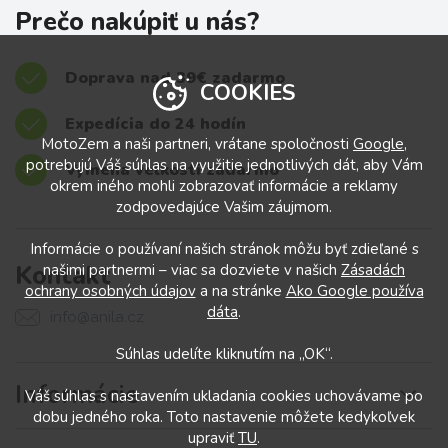
Prečo nakúpiť u nás?
Doprava nad 39€ zadarmo
COOKIES
Expedícia do 24 hodín
MotoZem a naši partneri, vrátane spoločnosti
Google
,
potrebujú Váš súhlas na využitie jednotlivých dát, aby Vám
Výmena veľkostí zadarmo
okrem iného mohli zobrazovať informácie a reklamy
zodpovedajúce Vašim záujmom.
Informácie o používaní našich stránok môžu byť zdieľané s
Kontakt
našimi partnermi – viac sa dozviete v našich
Zásadách
ochrany osobných údajov
a na stránke
Ako Google používa
dáta
.
info@anila.cz
Súhlas udelíte kliknutím na „OK“.
Informácie
Váš súhlas s nastavením ukladania cookies uchovávame po
dobu jedného roka. Toto nastavenie môžete kedykoľvek
upraviť
TU
.