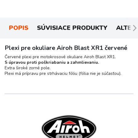
POPIS
SÚVISIACE PRODUKTY
ALTER
Plexi pre okuliare Airoh Blast XR1 červené
Červené plexi pre motokrosové okuliare Airoh Blast XR1.
S úpravou proti poškriabaniu a zahmlievaniu.
Extra široké zorné pole.
Plexi má prípravu pre strhávaciu fóliu (fólia nie je súčasťou).