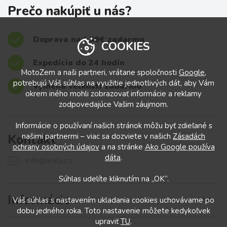
Prečo nakúpiť u nás?
Doprava nad 39€ zadarmo
COOKIES
Expedícia do 24 hodín
MotoZem a naši partneri, vrátane spoločnosti
Google
,
potrebujú Váš súhlas na využitie jednotlivých dát, aby Vám
Výmena veľkostí zadarmo
okrem iného mohli zobrazovať informácie a reklamy
zodpovedajúce Vašim záujmom.
Informácie o používaní našich stránok môžu byť zdieľané s
Kontakt
našimi partnermi – viac sa dozviete v našich
Zásadách
ochrany osobných údajov
a na stránke
Ako Google používa
dáta
.
info@anila.cz
Súhlas udelíte kliknutím na „OK“.
Informácie
Váš súhlas s nastavením ukladania cookies uchovávame po
dobu jedného roka. Toto nastavenie môžete kedykoľvek
upraviť
TU
.