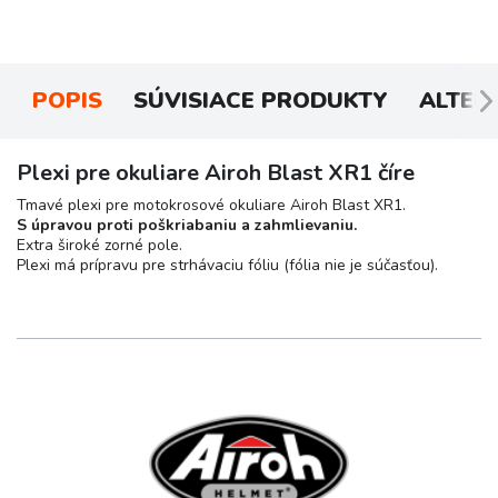
POPIS
SÚVISIACE PRODUKTY
ALTER
Plexi pre okuliare Airoh Blast XR1 číre
Tmavé plexi pre motokrosové okuliare Airoh Blast XR1.
S úpravou proti poškriabaniu a zahmlievaniu.
Extra široké zorné pole.
Plexi má prípravu pre strhávaciu fóliu (fólia nie je súčasťou).