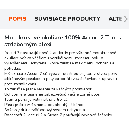
POPIS
SÚVISIACE PRODUKTY
ALTER
Motokrosové okuliare 100% Accuri 2 Torc so
strieborným plexi
Accuri 2 nastavujú nové štandardy pre výkonné motokrosové
okuliare vďaka väčšiemu vertikálnemu zornému poľu a
vylepšenému uchyteniu, ktoré zaisťuje maximálnu ochranu a
pohodlie.
MX okuliare Accuri 2 sú vybavené silnou trojitou vrstvou peny,
silikónovým pásikom a polykarbonátovou šošovkou s úpravou
proti zahmlievaniu.
To zaručuje jasné videnie za každých podmienok.
Uchytenie a tesnenie zabezpečujú väčšie zorné pole.
Tvárna pena je veľmi silná a trojitá.
Pásik je široký 45 mm a potiahnutý silikónom.
Šošovky drží deväťbodový systém uchytenia.
Racecraft 2, Accuri 2 a Strata 2 používajú rovnaké šošovky.