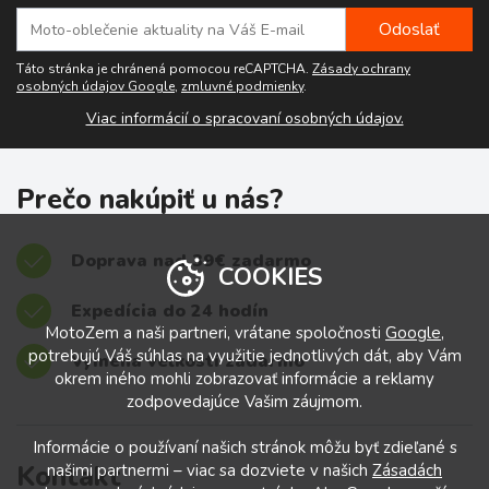
Táto stránka je chránená pomocou reCAPTCHA.
Zásady ochrany
osobných údajov Google
,
zmluvné podmienky
.
Viac informácií o spracovaní osobných údajov.
Prečo nakúpiť u nás?
Doprava nad 39€ zadarmo
COOKIES
Expedícia do 24 hodín
MotoZem a naši partneri, vrátane spoločnosti
Google
,
potrebujú Váš súhlas na využitie jednotlivých dát, aby Vám
Výmena veľkostí zadarmo
okrem iného mohli zobrazovať informácie a reklamy
zodpovedajúce Vašim záujmom.
Informácie o používaní našich stránok môžu byť zdieľané s
Kontakt
našimi partnermi – viac sa dozviete v našich
Zásadách