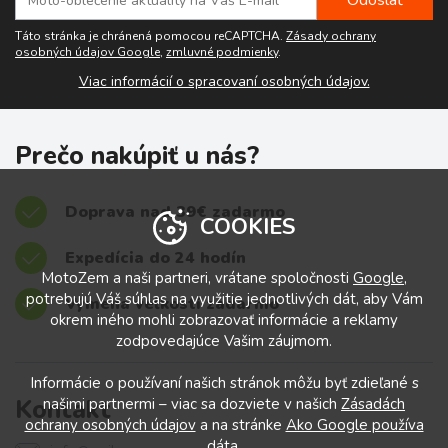
Táto stránka je chránená pomocou reCAPTCHA.
Zásady ochrany
osobných údajov Google
,
zmluvné podmienky
.
Viac informácií o spracovaní osobných údajov.
Prečo nakúpiť u nás?
Doprava nad 39€ zadarmo
COOKIES
Expedícia do 24 hodín
MotoZem a naši partneri, vrátane spoločnosti
Google
,
potrebujú Váš súhlas na využitie jednotlivých dát, aby Vám
Výmena veľkostí zadarmo
okrem iného mohli zobrazovať informácie a reklamy
zodpovedajúce Vašim záujmom.
Informácie o používaní našich stránok môžu byť zdieľané s
Kontakt
našimi partnermi – viac sa dozviete v našich
Zásadách
ochrany osobných údajov
a na stránke
Ako Google používa
dáta
.