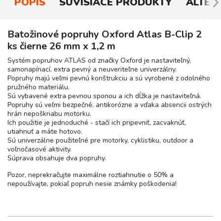
POPIS
SÚVISIACE PRODUKTY
ALTER
Batožinové popruhy Oxford Atlas B-Clip 2
ks čierne 26 mm x 1,2 m
Systém popruhov ATLAS od značky Oxford je nastaviteľný,
samonapínací, extra pevný a neuveriteľne univerzálny.
Popruhy majú veľmi pevnú konštrukciu a sú vyrobené z odolného
pružného materiálu.
Sú vybavené extra pevnou sponou a ich dĺžka je nastaviteľná.
Popruhy sú veľmi bezpečné, antikorózne a vďaka absencii ostrých
hrán nepoškriabu motorku.
Ich použitie je jednoduché - stačí ich pripevniť, zacvaknúť,
utiahnuť a máte hotovo.
Sú univerzálne použiteľné pre motorky, cyklistiku, outdoor a
voľnočasové aktivity.
Súprava obsahuje dva popruhy.
Pozor, neprekračujte maximálne roztiahnutie o 50% a
nepoužívajte, pokiaľ popruh nesie známky poškodenia!