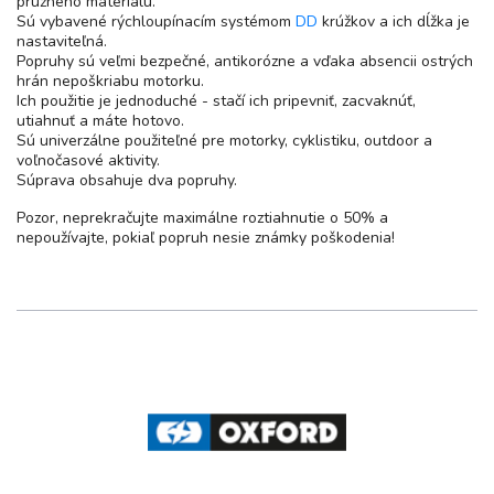
pružného materiálu.
Sú vybavené rýchloupínacím systémom
DD
krúžkov a ich dĺžka je
nastaviteľná.
Popruhy sú veľmi bezpečné, antikorózne a vďaka absencii ostrých
hrán nepoškriabu motorku.
Ich použitie je jednoduché - stačí ich pripevniť, zacvaknúť,
utiahnuť a máte hotovo.
Sú univerzálne použiteľné pre motorky, cyklistiku, outdoor a
voľnočasové aktivity.
Súprava obsahuje dva popruhy.
Pozor, neprekračujte maximálne roztiahnutie o 50% a
nepoužívajte, pokiaľ popruh nesie známky poškodenia!