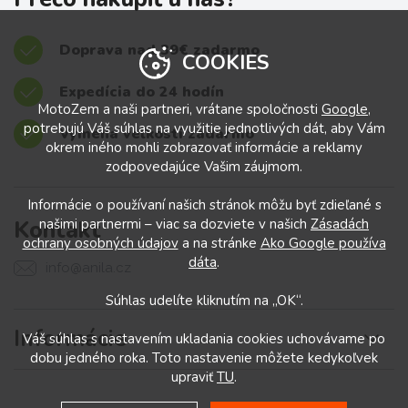
Doprava nad 39€ zadarmo
COOKIES
Expedícia do 24 hodín
MotoZem a naši partneri, vrátane spoločnosti
Google
,
potrebujú Váš súhlas na využitie jednotlivých dát, aby Vám
Výmena veľkostí zadarmo
okrem iného mohli zobrazovať informácie a reklamy
zodpovedajúce Vašim záujmom.
Informácie o používaní našich stránok môžu byť zdieľané s
Kontakt
našimi partnermi – viac sa dozviete v našich
Zásadách
ochrany osobných údajov
a na stránke
Ako Google používa
dáta
.
info@anila.cz
Súhlas udelíte kliknutím na „OK“.
Informácie
Váš súhlas s nastavením ukladania cookies uchovávame po
dobu jedného roka. Toto nastavenie môžete kedykoľvek
upraviť
TU
.