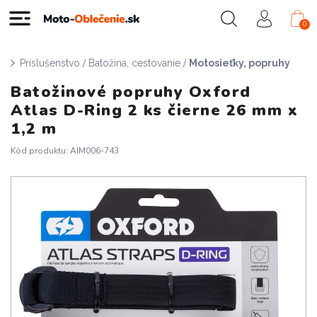
0
/
/
Príslušenstvo
Batožina, cestovanie
Motosieťky, popruhy
Batožinové popruhy Oxford
Atlas D-Ring 2 ks čierne 26 mm x
1,2 m
Kód produktu: AIM006-743