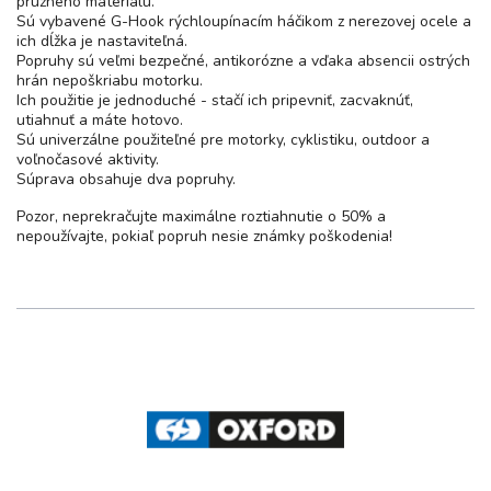
pružného materiálu.
Sú vybavené G-Hook rýchloupínacím háčikom z nerezovej ocele a
ich dĺžka je nastaviteľná.
Popruhy sú veľmi bezpečné, antikorózne a vďaka absencii ostrých
hrán nepoškriabu motorku.
Ich použitie je jednoduché - stačí ich pripevniť, zacvaknúť,
utiahnuť a máte hotovo.
Sú univerzálne použiteľné pre motorky, cyklistiku, outdoor a
voľnočasové aktivity.
Súprava obsahuje dva popruhy.
Pozor, neprekračujte maximálne roztiahnutie o 50% a
nepoužívajte, pokiaľ popruh nesie známky poškodenia!