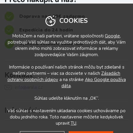
Doprava nad 39€ zadarmo
COOKIES
Expedícia do 24 hodín
MotoZem a naši partneri, vrátane spoločnosti
Google
,
potrebujú Váš súhlas na využitie jednotlivých dát, aby Vám
Výmena veľkostí zadarmo
okrem iného mohli zobrazovať informácie a reklamy
zodpovedajúce Vašim záujmom.
Informácie o používaní našich stránok môžu byť zdieľané s
Kontakt
našimi partnermi – viac sa dozviete v našich
Zásadách
ochrany osobných údajov
a na stránke
Ako Google používa
dáta
.
info@anila.cz
Súhlas udelíte kliknutím na „OK“.
Informácie
Váš súhlas s nastavením ukladania cookies uchovávame po
dobu jedného roka. Toto nastavenie môžete kedykoľvek
upraviť
TU
.