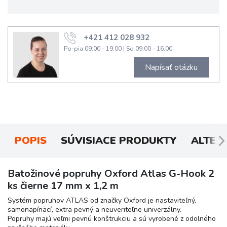
+421 412 028 932
Po-pia 09:00 - 19:00
|
So 09:00 - 16:00
Napísať otázku
POPIS
SÚVISIACE PRODUKTY
ALTER
Batožinové popruhy Oxford Atlas G-Hook 2
ks čierne 17 mm x 1,2 m
Systém popruhov ATLAS od značky Oxford je nastaviteľný,
samonapínací, extra pevný a neuveriteľne univerzálny.
Popruhy majú veľmi pevnú konštrukciu a sú vyrobené z odolného