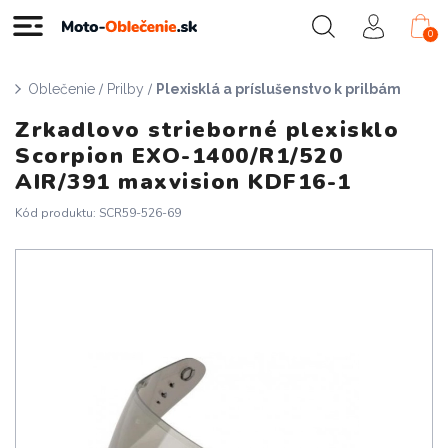
0
/
/
Oblečenie
Prilby
Plexisklá a príslušenstvo k prilbám
Zrkadlovo strieborné plexisklo
Scorpion EXO-1400/R1/520
AIR/391 maxvision KDF16-1
Kód produktu: SCR59-526-69
Doprava zadarmo