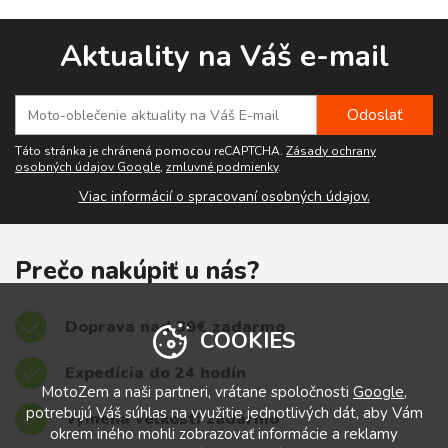
Aktuality na Váš e-mail
Táto stránka je chránená pomocou reCAPTCHA.
Zásady ochrany
osobných údajov Google
,
zmluvné podmienky
.
Viac informácií o spracovaní osobných údajov.
Prečo nakúpiť u nás?
Doprava nad 39€ zadarmo
COOKIES
Expedícia do 24 hodín
MotoZem a naši partneri, vrátane spoločnosti
Google
,
potrebujú Váš súhlas na využitie jednotlivých dát, aby Vám
Výmena veľkostí zadarmo
okrem iného mohli zobrazovať informácie a reklamy