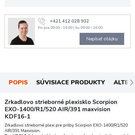
+421 412 028 932
Po-pia 09:00 - 19:00
|
So 09:00 - 16:00
Napísať otázku
POPIS
SÚVISIACE PRODUKTY
ALTER
Zrkadlovo strieborné plexisklo Scorpion
EXO-1400/R1/520 AIR/391 maxvision
KDF16-1
Zrkadlovo strieborné plexi pre prilby Scorpion EXO-1400/R1/520
AIR/391 Maxvision.