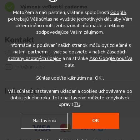
Výmena veľkostí zadarmo
MotoZem a naši partneri, vrátane spoločnosti
Google
,
potrebujú Váš súhlas na využitie jednotlivých dát, aby Vám
okrem iného mohli zobrazovať informácie a reklamy
zodpovedajúce Vašim záujmom.
Kontakt
Informácie o používaní našich stránok môžu byť zdieľané s
našimi partnermi – viac sa dozviete v našich
Zásadách
+421 412 028 932
ochrany osobných údajov
a na stránke
Ako Google používa
dáta
.
info@anila.cz
Súhlas udelíte kliknutím na „OK“.
Informácie
Váš súhlas s nastavením ukladania cookies uchovávame po
dobu jedného roka. Toto nastavenie môžete kedykoľvek
upraviť
TU
.
Nastavenia
OK