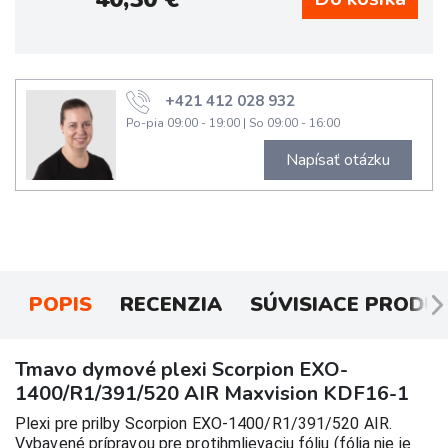
+421 412 028 932
Po-pia 09:00 - 19:00
|
So 09:00 - 16:00
Napísať otázku
POPIS
RECENZIA
SÚVISIACE PRODU
Tmavo dymové plexi Scorpion EXO-
1400/R1/391/520 AIR Maxvision KDF16-1
Plexi pre prilby Scorpion 
EXO-1400/R1/391/520 AIR
.
Vybavené prípravou pre protihmlievaciu fóliu (fólia nie je 