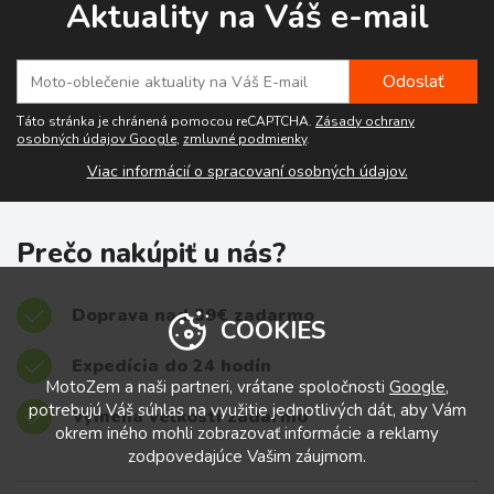
Aktuality na Váš e-mail
Táto stránka je chránená pomocou reCAPTCHA.
Zásady ochrany
osobných údajov Google
,
zmluvné podmienky
.
Viac informácií o spracovaní osobných údajov.
Prečo nakúpiť u nás?
Doprava nad 39€ zadarmo
COOKIES
Expedícia do 24 hodín
MotoZem a naši partneri, vrátane spoločnosti
Google
,
potrebujú Váš súhlas na využitie jednotlivých dát, aby Vám
Výmena veľkostí zadarmo
okrem iného mohli zobrazovať informácie a reklamy
zodpovedajúce Vašim záujmom.