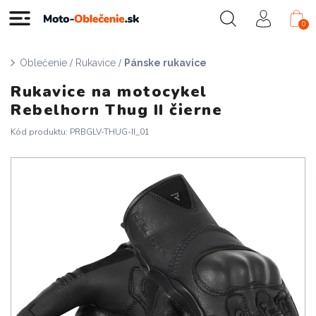
0
/
/
Oblečenie
Rukavice
Pánske rukavice
Rukavice na motocykel
Rebelhorn Thug II čierne
Kód produktu: PRBGLV-THUG-II_01
Doprava zadarmo