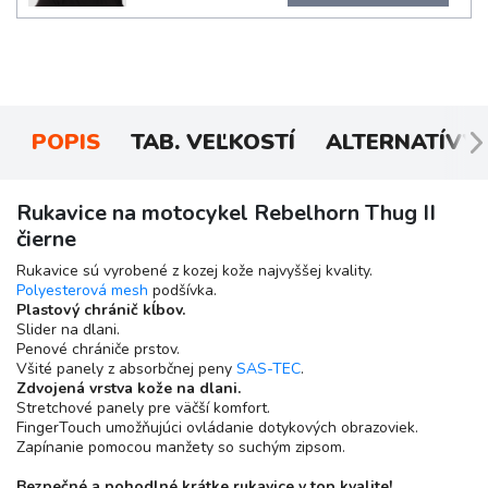
POPIS
TAB. VEĽKOSTÍ
ALTERNATÍVY
Rukavice na motocykel Rebelhorn Thug II
čierne
Rukavice sú vyrobené z kozej kože najvyššej kvality.
Polyesterová
mesh
podšívka.
Plastový chránič kĺbov.
Slider na dlani.
Penové chrániče prstov.
Všité panely z absorbčnej peny
SAS-TEC
.
Zdvojená vrstva kože na dlani.
Stretchové panely pre väčší komfort.
FingerTouch umožňujúci ovládanie dotykových obrazoviek.
Zapínanie pomocou manžety so suchým zipsom.
Bezpečné a pohodlné krátke rukavice v top kvalite!