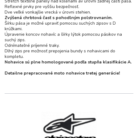
Stretch textilné panely nad kolenami av úrovni zadnej časti pása.
Reflexné prvky pre vyššiu bezpečnosť.
Dve veľké vonkajšie vrecká v úrovni stehien.
Zvýšená chrbtová časť s pohodlným polstrovnaním.
Šírku pása je možné upraviť pomocou suchých zipsov s D
krúžkami.
Úpravenie koncov nohavíc a šírky lýtok pomocou pásikov na
suchý zips.
Odnímateľné príjemné traky.
Dlhý zips pre možnosť prepojenia bundy s nohavicami do
kompletu.
Nohavice sú plne homologované podľa stupňa klasifikácie A.
Detailne prepracované moto nohavice tretej generácie!