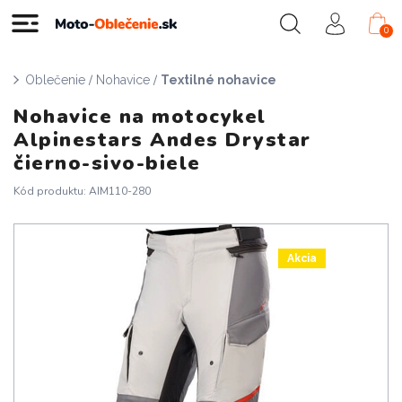
0
/
/
Oblečenie
Nohavice
Textilné nohavice
Nohavice na motocykel
Alpinestars Andes Drystar
čierno-sivo-biele
Kód produktu: AIM110-280
Akcia
Doprava zadarmo