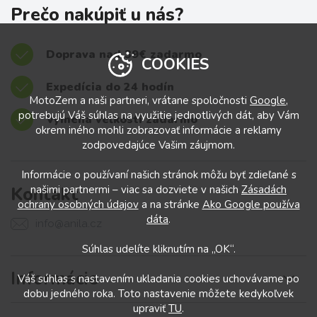
Prečo nakúpiť u nás?
Doprava nad 39€ zadarmo
COOKIES
Expedícia do 24 hodín
MotoZem a naši partneri, vrátane spoločnosti
Google
,
potrebujú Váš súhlas na využitie jednotlivých dát, aby Vám
Výmena veľkostí zadarmo
okrem iného mohli zobrazovať informácie a reklamy
zodpovedajúce Vašim záujmom.
Informácie o používaní našich stránok môžu byť zdieľané s
Kontakt
našimi partnermi – viac sa dozviete v našich
Zásadách
ochrany osobných údajov
a na stránke
Ako Google používa
dáta
.
info@anila.cz
Súhlas udelíte kliknutím na „OK“.
Informácie
Váš súhlas s nastavením ukladania cookies uchovávame po
dobu jedného roka. Toto nastavenie môžete kedykoľvek
upraviť
TU
.