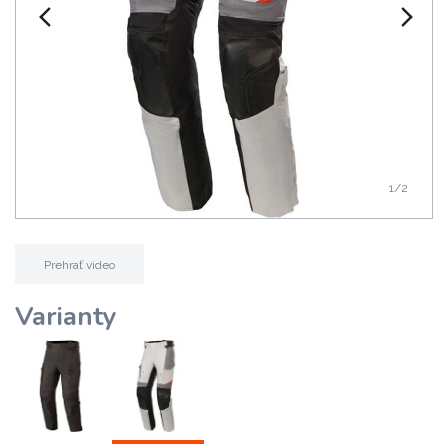
1
/2
Prehrať video
Varianty