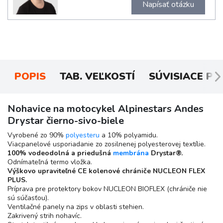
Napísať otázku
POPIS
TAB. VEĽKOSTÍ
SÚVISIACE P
Nohavice na motocykel Alpinestars Andes
Drystar čierno-sivo-biele
Vyrobené zo 90%
polyesteru
a 10% polyamidu.
Viacpanelové usporiadanie zo zosilnenej polyesterovej textílie.
100% vodeodolná a priedušná
membrána
Drystar®.
Odnímateľná termo vložka.
Výškovo upraviteľné CE kolenové chrániče NUCLEON FLEX
PLUS.
Príprava pre protektory bokov NUCLEON BIOFLEX (chrániče nie
sú súčasťou).
Ventilačné panely na zips v oblasti stehien.
Zakrivený strih nohavíc.