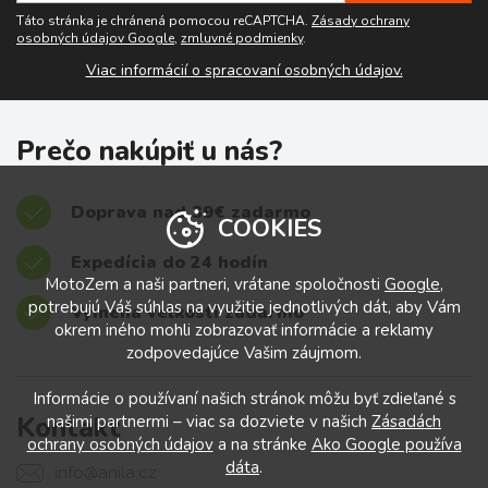
Táto stránka je chránená pomocou reCAPTCHA.
Zásady ochrany
osobných údajov Google
,
zmluvné podmienky
.
Viac informácií o spracovaní osobných údajov.
Prečo nakúpiť u nás?
Doprava nad 39€ zadarmo
COOKIES
Expedícia do 24 hodín
MotoZem a naši partneri, vrátane spoločnosti
Google
,
potrebujú Váš súhlas na využitie jednotlivých dát, aby Vám
Výmena veľkostí zadarmo
okrem iného mohli zobrazovať informácie a reklamy
zodpovedajúce Vašim záujmom.
Informácie o používaní našich stránok môžu byť zdieľané s
Kontakt
našimi partnermi – viac sa dozviete v našich
Zásadách
ochrany osobných údajov
a na stránke
Ako Google používa
dáta
.
info@anila.cz