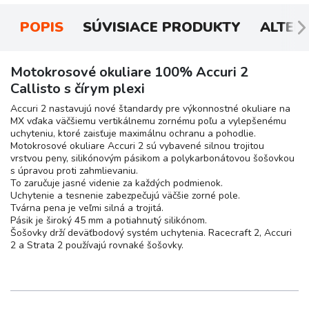
POPIS
SÚVISIACE PRODUKTY
ALTER
Motokrosové okuliare 100% Accuri 2
Callisto s čírym plexi
Accuri 2 nastavujú nové štandardy pre výkonnostné okuliare na
MX vďaka väčšiemu vertikálnemu zornému poľu a vylepšenému
uchyteniu, ktoré zaisťuje maximálnu ochranu a pohodlie.
Motokrosové okuliare Accuri 2 sú vybavené silnou trojitou
vrstvou peny, silikónovým pásikom a polykarbonátovou šošovkou
s úpravou proti zahmlievaniu.
To zaručuje jasné videnie za každých podmienok.
Uchytenie a tesnenie zabezpečujú väčšie zorné pole.
Tvárna pena je veľmi silná a trojitá.
Pásik je široký 45 mm a potiahnutý silikónom.
Šošovky drží deväťbodový systém uchytenia. Racecraft 2, Accuri
2 a Strata 2 používajú rovnaké šošovky.