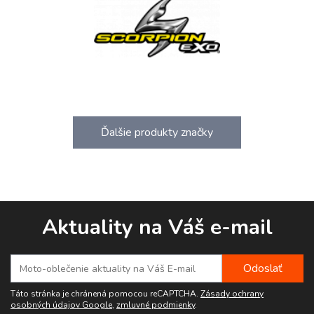
Ďalšie produkty značky
Aktuality na Váš e-mail
Táto stránka je chránená pomocou reCAPTCHA.
Zásady ochrany
osobných údajov Google
,
zmluvné podmienky
.