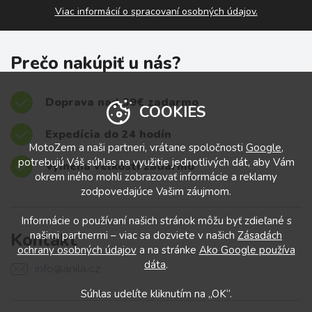
Viac informácií o spracovaní osobných údajov.
Prečo nakúpiť u nás?
Doprava nad 39€ zadarmo
COOKIES
Expedícia do 24 hodín
MotoZem a naši partneri, vrátane spoločnosti
Google
,
potrebujú Váš súhlas na využitie jednotlivých dát, aby Vám
Výmena veľkostí zadarmo
okrem iného mohli zobrazovať informácie a reklamy
zodpovedajúce Vašim záujmom.
Informácie o používaní našich stránok môžu byť zdieľané s
Kontakt
našimi partnermi – viac sa dozviete v našich
Zásadách
ochrany osobných údajov
a na stránke
Ako Google používa
dáta
.
info@anila.cz
Súhlas udelíte kliknutím na „OK“.