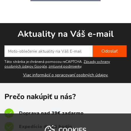
Aktuality na Váš e-mail
Táto stránka je chránená pomocou reCAPTCHA.
Zásady ochrany
osobných údajov Google
,
zmluvné podmienky
.
Viac informácií o spracovaní osobných údajov.
Prečo nakúpiť u nás?
Doprava nad 39€ zadarmo
Expedícia do 24 hodín
COOKIES