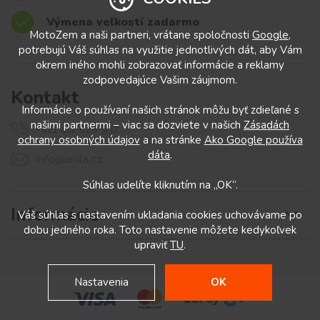
Výmena veľkostí zadarmo
MotoZem a naši partneri, vrátane spoločnosti
Google
,
potrebujú Váš súhlas na využitie jednotlivých dát, aby Vám
okrem iného mohli zobrazovať informácie a reklamy
zodpovedajúce Vašim záujmom.
Kontakt
Informácie o používaní našich stránok môžu byť zdieľané s
našimi partnermi – viac sa dozviete v našich
Zásadách
+421 412 028 932
ochrany osobných údajov
a na stránke
Ako Google používa
dáta
.
info@anila.cz
Súhlas udelíte kliknutím na „OK“.
Informácie
Váš súhlas s nastavením ukladania cookies uchovávame po
dobu jedného roka. Toto nastavenie môžete kedykoľvek
upraviť
TU
.
Nastavenia
OK