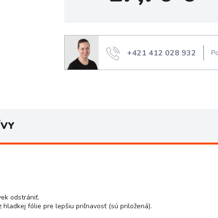
+421 412 028 932
Po
ÍVY
ek odstrániť.
ladkej fólie pre lepšiu priľnavosť (sú priložená).