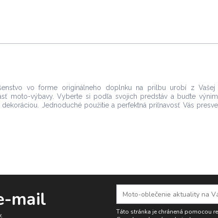
šenstvo vo forme originálneho doplnku na prilbu urobí z Vašej 
časť moto-výbavy. Vyberte si podľa svojich predstáv a buďte výnim
 dekoráciou. Jednoduché použitie a perfektná priľnavosť Vás presv
e-mail
Táto stránka je chránená pomocou 
.