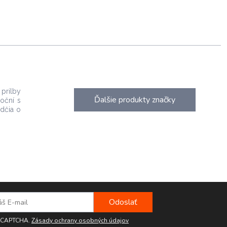
prilby
Ďalšie produkty značky
oční s
edčia o
reCAPTCHA.
Zásady ochrany osobných údajov