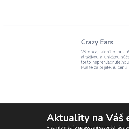
Crazy Ears
Výrobca, ktorého príslu
atraktívnu a unikátnu sú
touto neprehliadnuteľnou
kvalite za prijateľnú cenu.
Aktuality na Váš 
Viac informácií o spracovaní osobných údajov