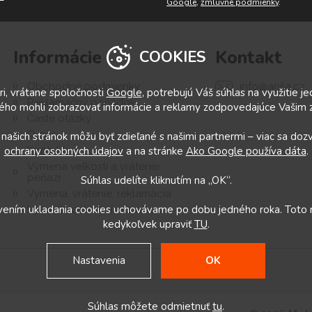
Google
,
zmluvné podmienky
.
Informácie
Kontakt
COOKIES
info@anila.cz
Obchodné podmienky
i, vrátane spoločnosti
Google
, potrebujú Váš súhlas na využitie j
Reklamačný poriadok
ého mohli zobrazovať informácie a reklamy zodpovedajúce Vašim
Časté otázky
O nás
 našich stránok môžu byť zdieľané s našimi partnermi – viac sa doz
ochrany osobných údajov
a na stránke
Ako Google používa dáta
.
Kontakty
Výmena veľkostí a vrátenie
peňazí
Súhlas udelíte kliknutím na „OK“.
Výmena, vrátenie, reklamácia
avením ukladania cookies uchovávame po dobu jedného roka. Toto
Upraviť nastavenia cookies
kedykoľvek upraviť
TU
.
Nastavenia
OK
Súhlas môžete odmietnuť
tu
.