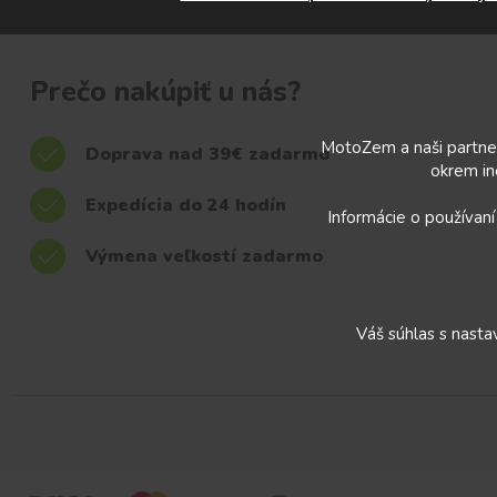
Prečo nakúpiť u nás?
MotoZem a naši partner
Doprava nad 39€ zadarmo
okrem in
Expedícia do 24 hodín
Informácie o používaní
Výmena veľkostí zadarmo
Váš súhlas s nast