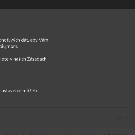
ednotlivých dát, aby Vám
 záujmom.
viete v našich
Zásadách
 nastavenie môžete
GDPR