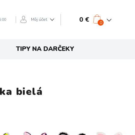
0 €
Môj účet
6:00
0
TIPY NA DARČEKY
ka bielá