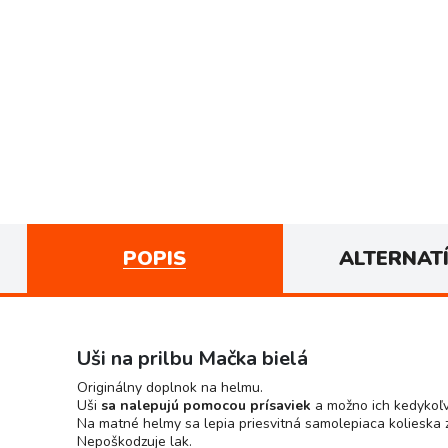
POPIS
ALTERNAT
Uši na prilbu Mačka bielá
Originálny doplnok na helmu.
Uši
sa nalepujú pomocou prísaviek
a možno ich kedykoľv
Na matné helmy sa lepia priesvitná samolepiaca kolieska z h
Nepoškodzuje lak.