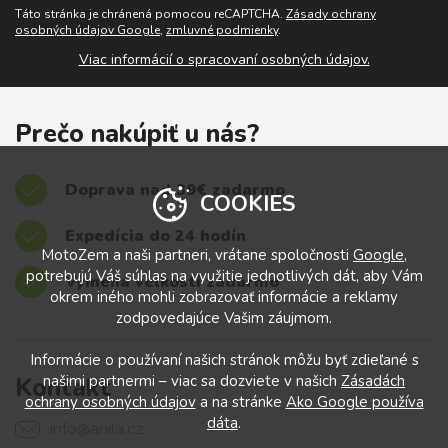
Táto stránka je chránená pomocou reCAPTCHA.
Zásady ochrany
osobných údajov Google
,
zmluvné podmienky
.
Viac informácií o spracovaní osobných údajov.
Prečo nakúpiť u nás?
Doprava nad 39€ zadarmo
COOKIES
Expedícia do 24 hodín
MotoZem a naši partneri, vrátane spoločnosti
Google
,
potrebujú Váš súhlas na využitie jednotlivých dát, aby Vám
Výmena veľkostí zadarmo
okrem iného mohli zobrazovať informácie a reklamy
zodpovedajúce Vašim záujmom.
Informácie o používaní našich stránok môžu byť zdieľané s
Kontakt
našimi partnermi – viac sa dozviete v našich
Zásadách
ochrany osobných údajov
a na stránke
Ako Google používa
dáta
.
info@anila.cz