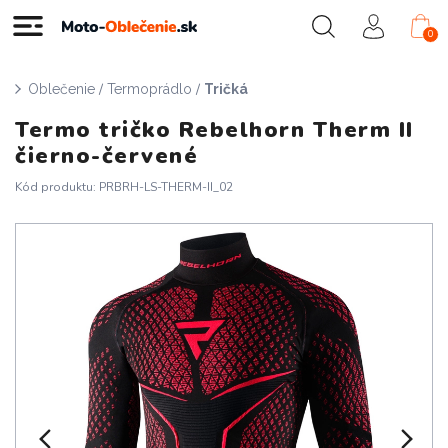
0
/
/
Oblečenie
Termoprádlo
Tričká
Termo tričko Rebelhorn Therm II
čierno-červené
Kód produktu: PRBRH-LS-THERM-II_02
Doprava zadarmo