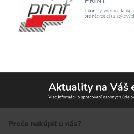
PRINT
Taliansky výrobca tankp
pre nádrže či už štýlovýc
Aktuality na Váš 
Viac informácií o spracovaní osobných údajov
Prečo nakúpiť u nás?