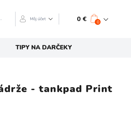
0 €
Môj účet
 -
0
TIPY NA DARČEKY
ádrže - tankpad Print