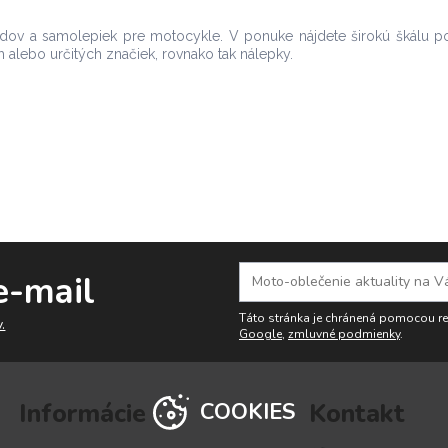
adov a samolepiek pre motocykle. V ponuke nájdete širokú škálu p
h alebo určitých značiek, rovnako tak nálepky.
e-mail
Táto stránka je chránená pomocou 
.
Google
,
zmluvné podmienky
.
Informácie
Kontakt
COOKIES