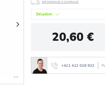
INFORMÁCIE O DOPRAVE
Skladom
20,60
€
+421 412 028 932
Po
1
/2