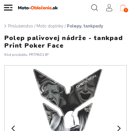
0
/
/
Príslušenstvo
Moto doplnky
Polepy, tankpady
Polep palivovej nádrže - tankpad
Print Poker Face
Kód produktu: PRTPAD14P