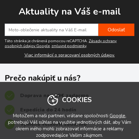
Aktuality na Váš e-mail
Táto stránka je chránená pomocou reCAPTCHA.
Zásady ochrany
osobných údajov Google
,
zmluvné podmienky
.
Viac informácií o spracovaní osobných údajov.
Prečo nakúpiť u nás?
Doprava nad 39€ zadarmo
COOKIES
Expedícia do 24 hodín
MotoZem a naši partneri, vrátane spoločnosti
Google
,
potrebujú Váš súhlas na využitie jednotlivých dát, aby Vám
Výmena veľkostí zadarmo
okrem iného mohli zobrazovať informácie a reklamy
zodpovedajúce Vašim záujmom.