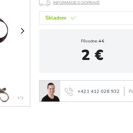
INFORMÁCIE O DOPRAVE
Skladom
Pôvodne:
4
€
2
€
+421 412 028 932
Po
1
/3