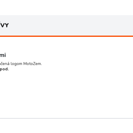
ÍVY
mi
lačená logom MotoZem.
 pod.