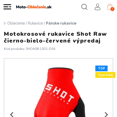
0
/
/
Oblečenie
Rukavice
Pánske rukavice
Motokrosové rukavice Shot Raw
čierno-bielo-červené výpredaj
Kód produktu: SHOA08-13D1-D04
TOP
Výpredaj