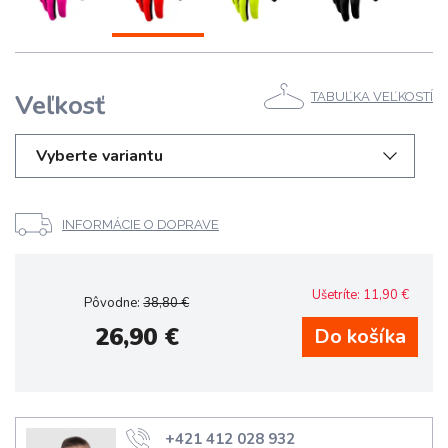
Veľkosť
TABUĽKA VEĽKOSTÍ
Vyberte variantu
INFORMÁCIE O DOPRAVE
Ušetríte:
11,90
€
Pôvodne:
38,80
€
26,90
€
+421 412 028 932