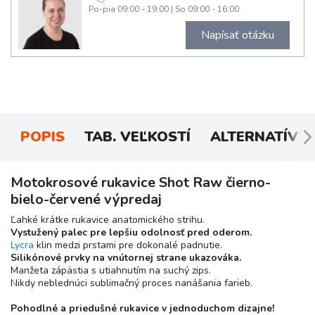
Po-pia 09:00 - 19:00
|
So 09:00 - 16:00
Napísať otázku
POPIS
TAB. VEĽKOSTÍ
ALTERNATÍVY
Motokrosové rukavice Shot Raw čierno-
bielo-červené výpredaj
Ľahké krátke rukavice anatomického strihu.
Vystužený palec pre lepšiu odolnosť pred oderom.
Lycra
klin medzi prstami pre dokonalé padnutie.
Silikónové prvky na vnútornej strane ukazováka.
Manžeta zápästia s utiahnutím na suchý zips.
Nikdy neblednúci sublimačný proces nanášania farieb.
Pohodlné a priedušné rukavice v jednoduchom dizajne!