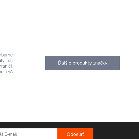
rábame
ity sú
Ďalšie produkty značky
raničí,
ou RSA