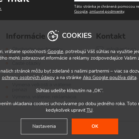
Táto stránka je chránená pomocou 
.
Google
,
zmluvné podmienky
.
Informácie
Kontakt
COOKIES
info@anila.cz
Obchodné podmienky
i, vrátane spoločnosti
Google
, potrebujú Váš súhlas na využitie j
Reklamačný poriadok
ého mohli zobrazovať informácie a reklamy zodpovedajúce Vašim
Časté otázky
O nás
 našich stránok môžu byť zdieľané s našimi partnermi – viac sa doz
ochrany osobných údajov
a na stránke
Ako Google používa dáta
.
Kontakty
Výmena veľkostí a vrátenie
peňazí
Súhlas udelíte kliknutím na „OK“.
Výmena, vrátenie, reklamácia
avením ukladania cookies uchovávame po dobu jedného roka. Toto
Upraviť nastavenia cookies
kedykoľvek upraviť
TU
.
Nastavenia
OK