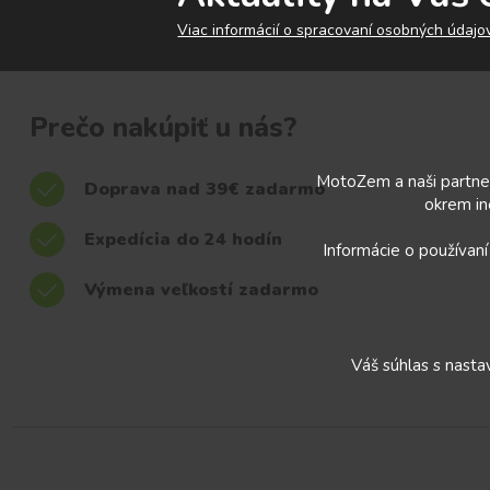
Viac informácií o spracovaní osobných údajov
Prečo nakúpiť u nás?
MotoZem a naši partner
Doprava nad 39€ zadarmo
okrem in
Expedícia do 24 hodín
Informácie o používaní
Výmena veľkostí zadarmo
Váš súhlas s nast