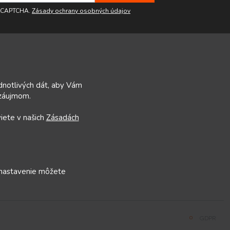
reCAPTCHA.
Zásady ochrany osobných údajov
ednotlivých dát, aby Vám
 záujmom.
viete v našich
Zásadách
 nastavenie môžete
GDPR