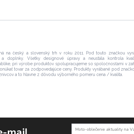
á na český a slovenský trh v roku 2011. Pod touto značkou vy
a doplnky. Všetky designové úpravy a neustála kontrola kval
blike, pri výrobe produktov spolupracujeme so spoločnosťami v zah
onúkať tovar za zodpovedajúce ceny. Produkty vyrábané pod značk
riaznivcov a to hlavne z dôvodu výborného pomeru cena / kvalita.
e-mail