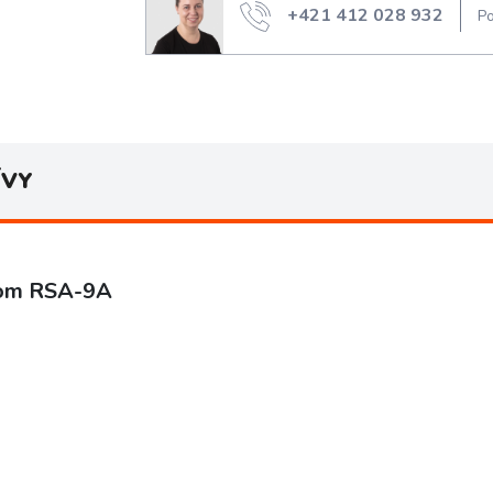
+421 412 028 932
Po
ÍVY
tom RSA-9A