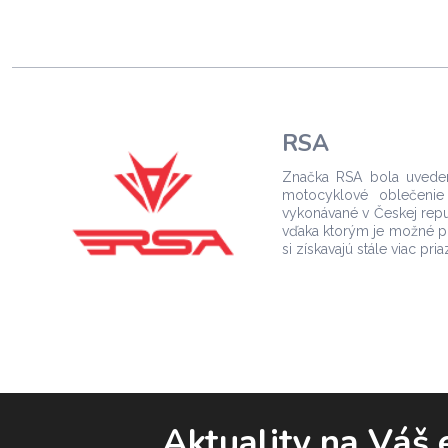
RSA
Značka RSA bola uveden
motocyklové oblečenie 
vykonávané v Českej repu
vďaka ktorým je možné p
si získavajú stále viac p
Aktuality na Váš 