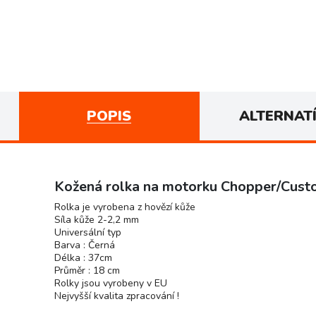
POPIS
ALTERNAT
Kožená rolka na motorku Chopper/Cus
Rolka je vyrobena z hovězí kůže
Síla kůže 2-2,2 mm
Universální typ
Barva : Černá
Délka : 37cm
Průměr : 18 cm
Rolky jsou vyrobeny v EU
Nejvyšší kvalita zpracování !