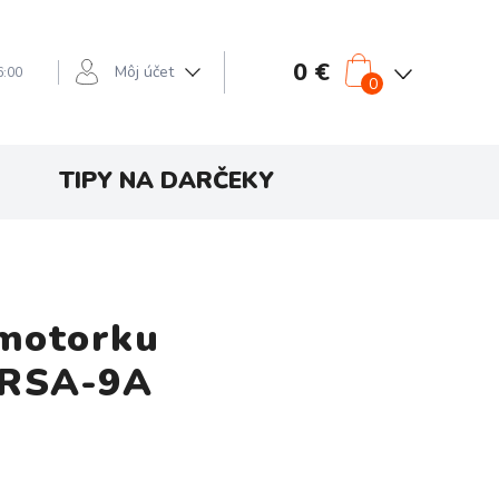
0 €
Môj účet
6:00
0
TIPY NA DARČEKY
 motorku
 RSA-9A