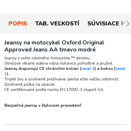
POPIS
TAB. VEĽKOSTÍ
SÚVISIACE P
Jeansy na motocykel Oxford Original
Approved Jeans AA tmavo modré
Jeansy z veľmi odolného Armourlite ™ denimu.
Strečové vtkané vlákna robia nohavice pohodlné a pružné.
Jeansy disponujú CE chráničmi kolien (
level 2
) a bokov (
level
1
).
Trojité švy a zosilnené prešívanie zaistia ešte väčšiu odolnosť.
Zosilnené pútka na opasok.
CE certifikované podľa normy EN 17092-3 stupeň AA.
Bezpečné jeansy v štýlovom prevedení!