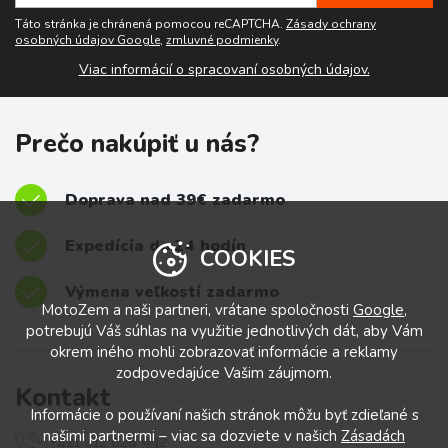
Táto stránka je chránená pomocou reCAPTCHA.
Zásady ochrany
osobných údajov Google
,
zmluvné podmienky
.
Viac informácií o spracovaní osobných údajov.
Prečo nakúpiť u nás?
Doprava nad 39€ zadarmo
Expedícia do 24 hodín
COOKIES
Výmena veľkostí zadarmo
MotoZem a naši partneri, vrátane spoločnosti
Google
,
potrebujú Váš súhlas na využitie jednotlivých dát, aby Vám
okrem iného mohli zobrazovať informácie a reklamy
zodpovedajúce Vašim záujmom.
Kontakt
Informácie o používaní našich stránok môžu byť zdieľané s
našimi partnermi – viac sa dozviete v našich
Zásadách
+421 412 028 932