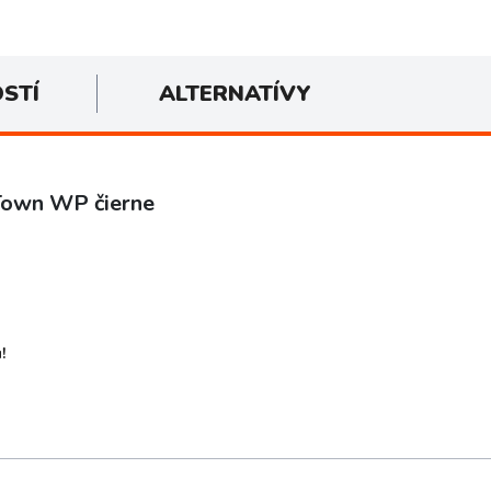
OSTÍ
ALTERNATÍVY
Town WP čierne
!