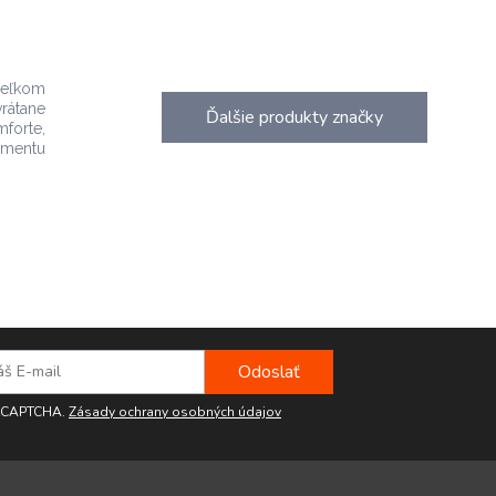
 veľkom
rátane
Ďalšie produkty značky
mforte,
imentu
reCAPTCHA.
Zásady ochrany osobných údajov