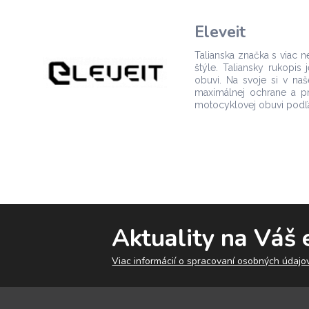
Eleveit
Talianska značka s viac 
štýle. Taliansky rukopi
obuvi. Na svoje si v naš
maximálnej ochrane a pr
motocyklovej obuvi podľa
Aktuality na Váš 
Viac informácií o spracovaní osobných údajov