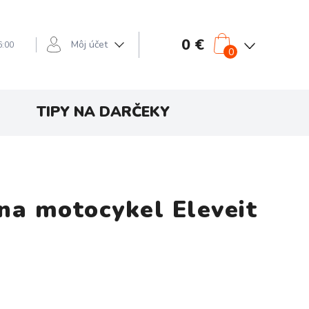
0 €
Môj účet
6:00
0
TIPY NA DARČEKY
a motocykel Eleveit