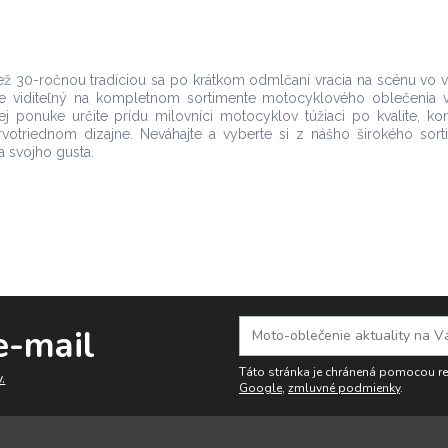
než 30-ročnou tradíciou sa po krátkom odmlčaní vracia na scénu vo
s je viditeľný na kompletnom sortimente motocyklového oblečenia v
ej ponuke určite prídu milovníci motocyklov túžiaci po kvalite, ko
votriednom dizajne. Neváhajte a vyberte si z nášho širokého sort
 svojho gusta.
e-mail
Táto stránka je chránená pomocou 
.
Google
,
zmluvné podmienky
.