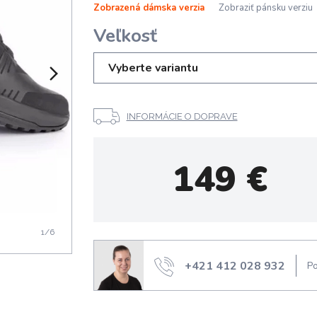
Zobrazená dámska verzia
Zobraziť pánsku verziu
Veľkosť
Vyberte variantu
INFORMÁCIE O DOPRAVE
149
€
1
/6
+421 412 028 932
Po