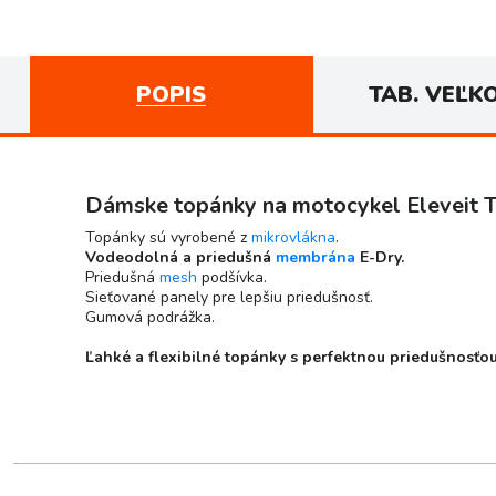
POPIS
TAB. VEĽK
Dámske topánky na motocykel Eleveit 
Topánky sú vyrobené z
mikrovlákna
.
Vodeodolná a priedušná
membrána
E-Dry.
Priedušná
mesh
podšívka.
Sieťované panely pre lepšiu priedušnosť.
Gumová podrážka.
Ľahké a flexibilné topánky s perfektnou priedušnosťou