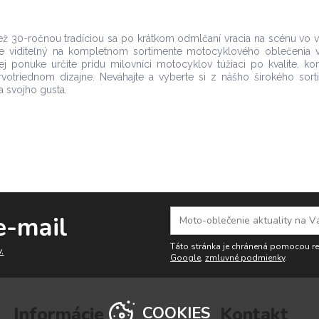
než 30-ročnou tradíciou sa po krátkom odmlčaní vracia na scénu vo
s je viditeľný na kompletnom sortimente motocyklového oblečenia v
ej ponuke určite prídu milovníci motocyklov túžiaci po kvalite, ko
votriednom dizajne. Neváhajte a vyberte si z nášho širokého sort
 svojho gusta.
e-mail
Táto stránka je chránená pomocou 
.
Google
,
zmluvné podmienky
.
Informácie
Kontakt
COOKIES