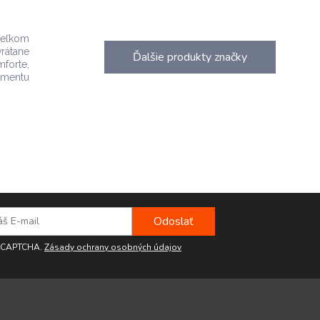
 veľkom
rátane
Ďalšie produkty značky
mforte,
imentu
reCAPTCHA.
Zásady ochrany osobných údajov