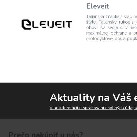
Eleveit
Talianska značka s viac 
štýle. Taliansky rukopi
obuvi. Na svoje si v naš
maximálnej ochrane a pr
motocyklovej obuvi podľa
Aktuality na Váš 
Viac informácií o spracovaní osobných údajov
Prečo nakúpiť u nás?