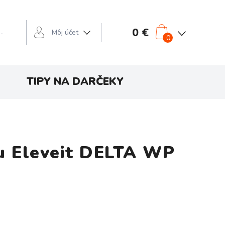
0 €
Môj účet
 -
0
TIPY NA DARČEKY
u Eleveit DELTA WP