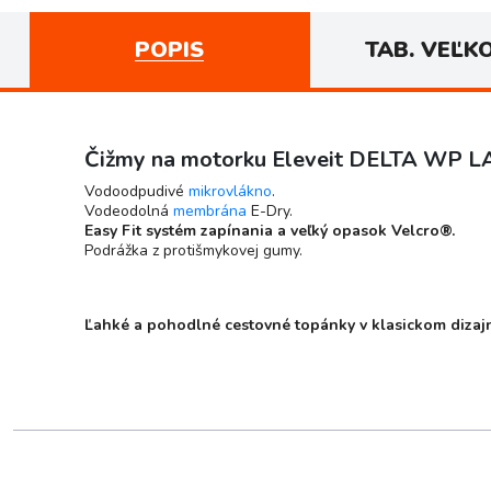
POPIS
TAB. VEĽK
Čižmy na motorku Eleveit DELTA WP L
Vodoodpudivé
mikrovlákno
.
Vodeodolná
membrána
E-Dry.
Easy Fit systém zapínania a veľký opasok Velcro®.
Podrážka z protišmykovej gumy.
Ľahké a pohodlné cestovné topánky v klasickom dizaj