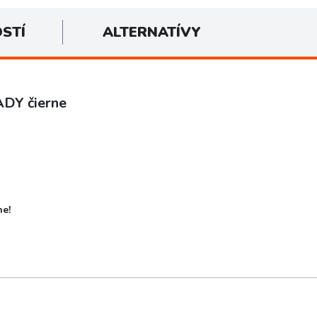
OSTÍ
ALTERNATÍVY
ADY čierne
ne!