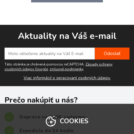
Aktuality na Váš e-mail
Táto stránka je chránená pomocou reCAPTCHA.
Zásady ochrany
osobných údajov Google
,
zmluvné podmienky
.
Viac informácií o spracovaní osobných údajov.
Prečo nakúpiť u nás?
Doprava nad 39€ zadarmo
COOKIES
Expedícia do 24 hodín