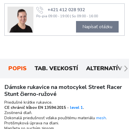
+421 412 028 932
Po-pia 09:00 - 19:00
|
So 09:00 - 16:00
Napísať otázku
POPIS
TAB. VEĽKOSTÍ
ALTERNATÍVY
Dámske rukavice na motocykel Street Racer
Stunt čierno-ružové
Priedušné krátke rukavice.
CE chránič kĺbov EN 13594:2015 -
level 1
.
Zosilnená dlaň.
Dokonalá priedušnosť vďaka použitému materiálu
mesh
.
Protišmyková úprava na dlani.
Manžeta so suchým zipsom.