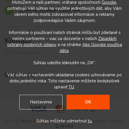
MotoZem a naši partneri, vrátane spoločnosti
Google
,
potrebujú Váš súhlas na využitie jednotlivých dát, aby Vám
Výmena veľkostí zadarmo
okrem iného mohli zobrazovať informácie a reklamy
zodpovedajúce Vašim záujmom.
Informácie o používaní našich stránok môžu byť zdieľané s
Kontakt
našimi partnermi – viac sa dozviete v našich
Zásadách
ochrany osobných údajov
a na stránke
Ako Google používa
dáta
.
info@anila.cz
Súhlas udelíte kliknutím na „OK“.
Informácie
Váš súhlas s nastavením ukladania cookies uchovávame po
dobu jedného roka. Toto nastavenie môžete kedykoľvek
upraviť
TU
.
Nastavenia
OK
Súhlas môžete odmietnuť
tu
.
© 2026
Moto
-
Oblečenie
.sk
. Všetky práva vyhradené. Vytvoril
.