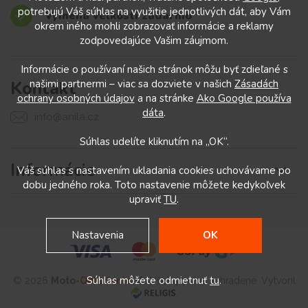
potrebujú Váš súhlas na využitie jednotlivých dát, aby Vám
Výmena veľkostí zadarmo
okrem iného mohli zobrazovať informácie a reklamy
zodpovedajúce Vašim záujmom.
Informácie o používaní našich stránok môžu byť zdieľané s
Kontakt
našimi partnermi – viac sa dozviete v našich
Zásadách
ochrany osobných údajov
a na stránke
Ako Google používa
dáta
.
info@anila.cz
Súhlas udelíte kliknutím na „OK“.
Informácie
Váš súhlas s nastavením ukladania cookies uchovávame po
dobu jedného roka. Toto nastavenie môžete kedykoľvek
upraviť
TU
.
Nastavenia
OK
Súhlas môžete odmietnuť
tu
.
© 2026
Moto
-
Oblečenie
.sk
. Všetky práva vyhradené. Vytvoril
.