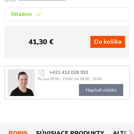
Skladom
41,30
€
+421 412 028 932
Po-pia 09:00 - 19:00
|
So 09:00 - 16:00
Napísať otázku
POPIS
SÚVISIACE PRODUKTY
ALTER