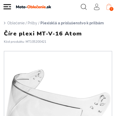
0
/
/
Oblečenie
Prilby
Plexisklá a príslušenstvo k prilbám
Číre plexi MT-V-16 Atom
Kód produktu: MT105200421
Doprava zadarmo