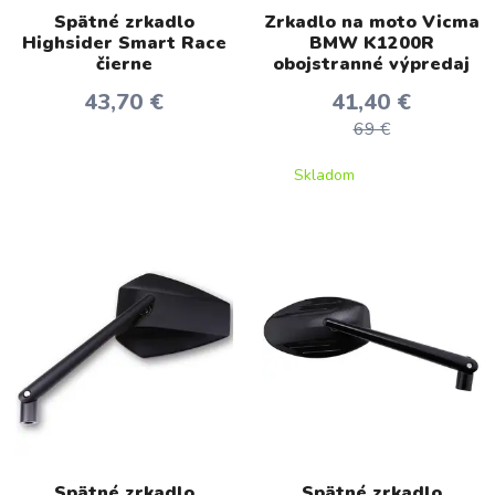
Spätné zrkadlo
Zrkadlo na moto Vicma
Highsider Smart Race
BMW K1200R
čierne
obojstranné výpredaj
43,70 €
41,40 €
69 €
Skladom
Spätné zrkadlo
Spätné zrkadlo