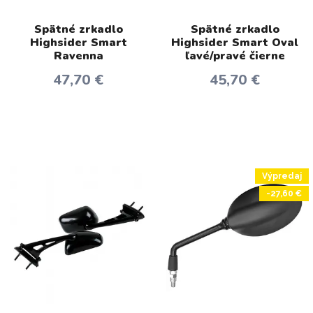
Spätné zrkadlo
Spätné zrkadlo
Highsider Smart
Highsider Smart Oval
Ravenna
ľavé/pravé čierne
47,70 €
45,70 €
Výpredaj
-27,60 €