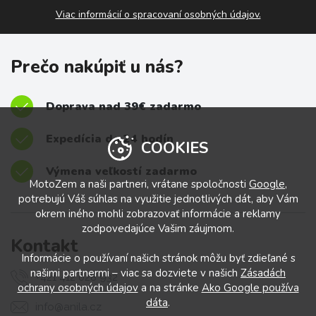
Viac informácií o spracovaní osobných údajov.
Prečo nakúpiť u nás?
Doprava nad 39€ zadarmo
Expedícia do 24 hodín
COOKIES
Výmena veľkostí zadarmo
MotoZem a naši partneri, vrátane spoločnosti
Google
,
potrebujú Váš súhlas na využitie jednotlivých dát, aby Vám
okrem iného mohli zobrazovať informácie a reklamy
zodpovedajúce Vašim záujmom.
Kontakt
Informácie o používaní našich stránok môžu byť zdieľané s
našimi partnermi – viac sa dozviete v našich
Zásadách
+421 412 028 932
ochrany osobných údajov
a na stránke
Ako Google používa
dáta
.
info@anila.cz