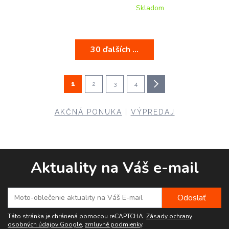
Skladom
30 ďalších ...
1
2
3
4
AKČNÁ PONUKA
|
VÝPREDAJ
Aktuality na Váš e-mail
Táto stránka je chránená pomocou reCAPTCHA.
Zásady ochrany
osobných údajov Google
,
zmluvné podmienky
.