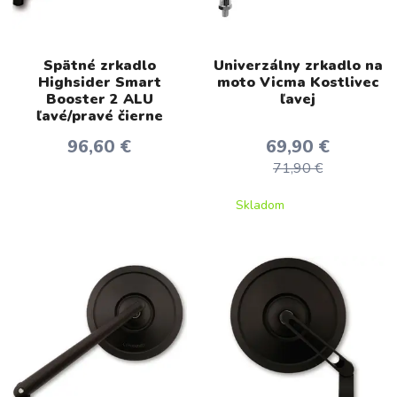
Spätné zrkadlo
Univerzálny zrkadlo na
Highsider Smart
moto Vicma Kostlivec
Booster 2 ALU
ľavej
ľavé/pravé čierne
96,60 €
69,90 €
71,90 €
Skladom