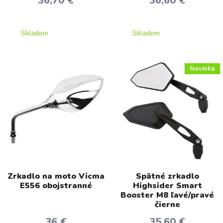
36,70 €
36,60 €
Skladom
Skladom
Novinka
Zrkadlo na moto Vicma
Spätné zrkadlo
E556 obojstranné
Highsider Smart
Booster M8 ľavé/pravé
čierne
36 €
35,60 €