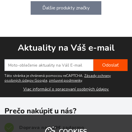
Ďalšie produkty značky
Aktuality na Váš e-mail
Táto stránka je chránená pomocou reCAPTCHA.
Zásady ochrany
osobných údajov Google
,
zmluvné podmienky
.
Viac informácií o spracovaní osobných údajov.
Prečo nakúpiť u nás?
Doprava nad 39€ zadarmo
COOKIES