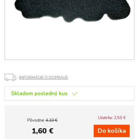
INFORMÁCIE O DOPRAVE
Skladom posledný kus
Ušetríte:
2,50
€
Pôvodne:
4,10
€
1,60
€