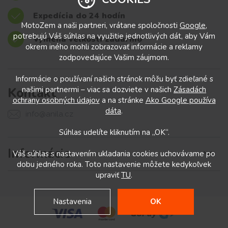
Expedícia do 24 hodín
MotoZem a naši partneri, vrátane spoločnosti
Google
,
potrebujú Váš súhlas na využitie jednotlivých dát, aby Vám
Výmena veľkostí zadarmo
okrem iného mohli zobrazovať informácie a reklamy
zodpovedajúce Vašim záujmom.
Informácie o používaní našich stránok môžu byť zdieľané s
Kontakt
našimi partnermi – viac sa dozviete v našich
Zásadách
ochrany osobných údajov
a na stránke
Ako Google používa
dáta
.
info@anila.cz
Súhlas udelíte kliknutím na „OK“.
Informácie
Váš súhlas s nastavením ukladania cookies uchovávame po
dobu jedného roka. Toto nastavenie môžete kedykoľvek
upraviť
TU
.
Nastavenia
OK