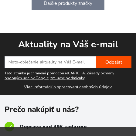
Ďalšie produkty značky
Aktuality na Váš e-mail
Táto stránka je chránená pomocou reCAPTCHA.
Zásady ochrany
osobných údajov Google
,
zmluvné podmienky
.
Viac informácií o spracovaní osobných údajov.
Prečo nakúpiť u nás?
Doprava nad 39€ zadarmo