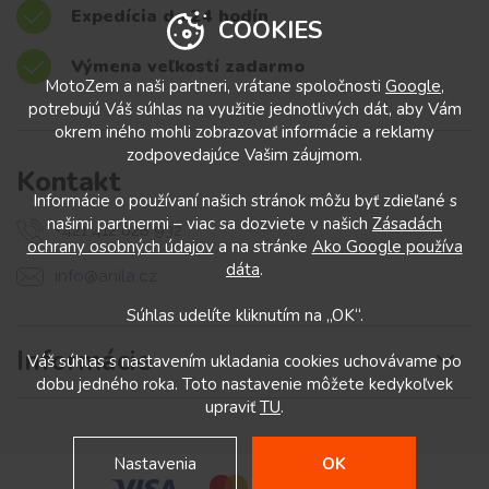
Expedícia do 24 hodín
COOKIES
Výmena veľkostí zadarmo
MotoZem a naši partneri, vrátane spoločnosti
Google
,
potrebujú Váš súhlas na využitie jednotlivých dát, aby Vám
okrem iného mohli zobrazovať informácie a reklamy
zodpovedajúce Vašim záujmom.
Kontakt
Informácie o používaní našich stránok môžu byť zdieľané s
našimi partnermi – viac sa dozviete v našich
Zásadách
+421 412 028 932
ochrany osobných údajov
a na stránke
Ako Google používa
dáta
.
info@anila.cz
Súhlas udelíte kliknutím na „OK“.
Informácie
Váš súhlas s nastavením ukladania cookies uchovávame po
dobu jedného roka. Toto nastavenie môžete kedykoľvek
upraviť
TU
.
Nastavenia
OK