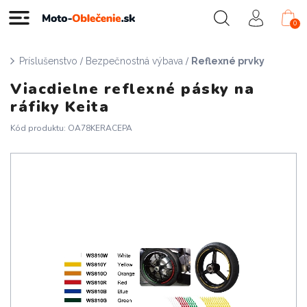
0
/
/
Príslušenstvo
Bezpečnostná výbava
Reflexné prvky
Viacdielne reflexné pásky na
ráfiky Keita
Kód produktu: OA78KERACEPA