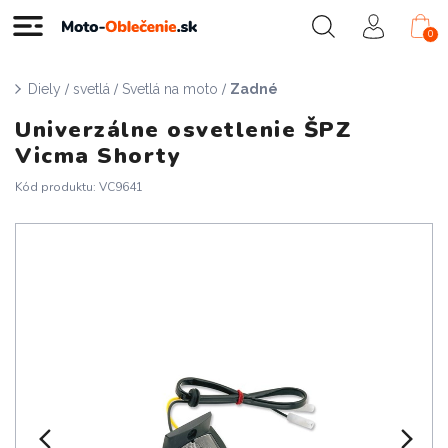
0
/
/
/
Diely
svetlá
Svetlá na moto
Zadné
Univerzálne osvetlenie ŠPZ
Vicma Shorty
Kód produktu: VC9641