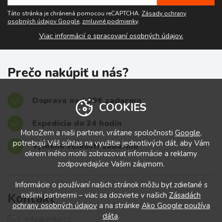
Táto stránka je chránená pomocou reCAPTCHA.
Zásady ochrany
osobných údajov Google
,
zmluvné podmienky
.
Viac informácií o spracovaní osobných údajov.
Prečo nakúpiť u nás?
Doprava nad 39€ zadarmo
COOKIES
Expedícia do 24 hodín
MotoZem a naši partneri, vrátane spoločnosti
Google
,
potrebujú Váš súhlas na využitie jednotlivých dát, aby Vám
Výmena veľkostí zadarmo
okrem iného mohli zobrazovať informácie a reklamy
zodpovedajúce Vašim záujmom.
Informácie o používaní našich stránok môžu byť zdieľané s
Kontakt
našimi partnermi – viac sa dozviete v našich
Zásadách
ochrany osobných údajov
a na stránke
Ako Google používa
dáta
.
info@anila.cz