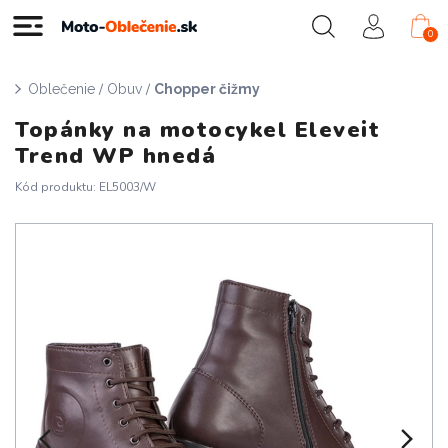
0
/
/
Oblečenie
Obuv
Chopper čižmy
Topánky na motocykel Eleveit
Trend WP hnedá
Kód produktu: EL5003/W
Doprava zadarmo