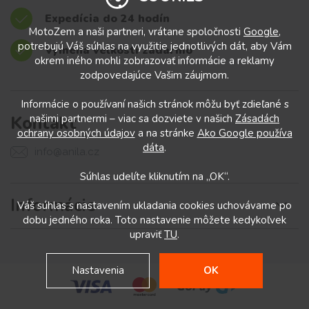
Expedícia do 24 hodín
MotoZem a naši partneri, vrátane spoločnosti
Google
,
potrebujú Váš súhlas na využitie jednotlivých dát, aby Vám
Výmena veľkostí zadarmo
okrem iného mohli zobrazovať informácie a reklamy
zodpovedajúce Vašim záujmom.
Informácie o používaní našich stránok môžu byť zdieľané s
Kontakt
našimi partnermi – viac sa dozviete v našich
Zásadách
ochrany osobných údajov
a na stránke
Ako Google používa
dáta
.
info@anila.cz
Súhlas udelíte kliknutím na „OK“.
Informácie
Váš súhlas s nastavením ukladania cookies uchovávame po
dobu jedného roka. Toto nastavenie môžete kedykoľvek
upraviť
TU
.
Nastavenia
OK