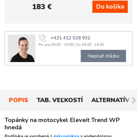
183
€
+421 412 028 932
Po-pia 09:00 - 19:00
|
So 09:00 - 16:00
Napísať otázku
POPIS
TAB. VEĽKOSTÍ
ALTERNATÍVY
Topánky na motocykel Eleveit Trend WP
hnedá
Podšívka je vyrobená z
mikrovlákna
s vodeodolnou