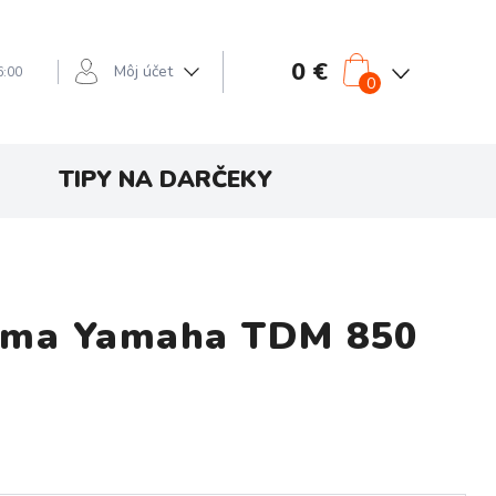
0 €
Môj účet
6:00
0
TIPY NA DARČEKY
icma Yamaha TDM 850