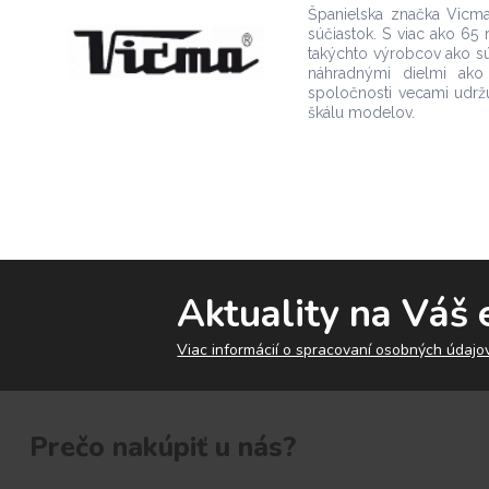
Španielska značka Vicm
súčiastok. S viac ako 65
takýchto výrobcov ako sú S
náhradnými dielmi ako 
spoločnosti vecami udržu
škálu modelov.
Aktuality na Váš 
Viac informácií o spracovaní osobných údajov
Prečo nakúpiť u nás?