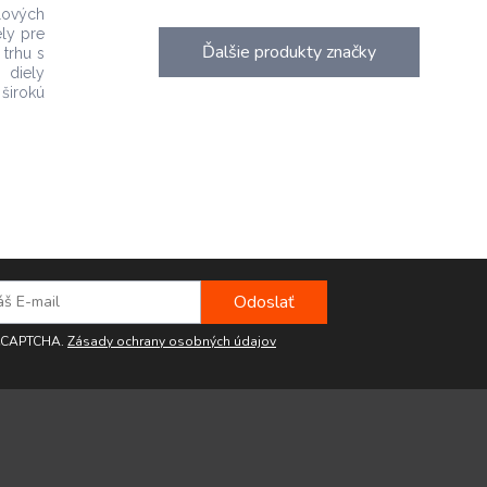
lových
ely pre
Ďalšie produkty značky
 trhu s
 diely
 širokú
reCAPTCHA.
Zásady ochrany osobných údajov