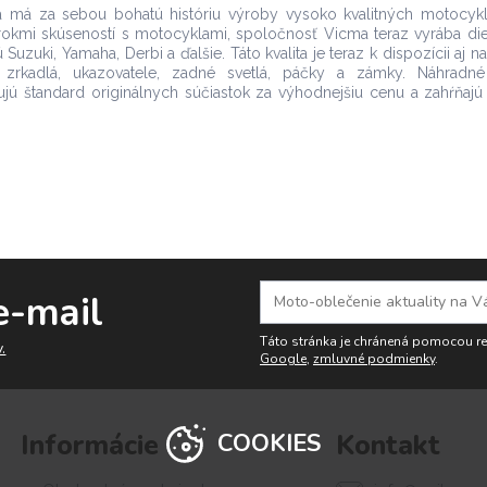
a má za sebou bohatú históriu výroby vysoko kvalitných motocyk
 rokmi skúseností s motocyklami, spoločnosť Vicma teraz vyrába di
uzuki, Yamaha, Derbi a ďalšie. Táto kvalita je teraz k dispozícii aj na
zrkadlá, ukazovatele, zadné svetlá, páčky a zámky. Náhradné
jú štandard originálnych súčiastok za výhodnejšiu cenu a zahŕňajú
e-mail
Táto stránka je chránená pomocou 
.
Google
,
zmluvné podmienky
.
Informácie
Kontakt
COOKIES