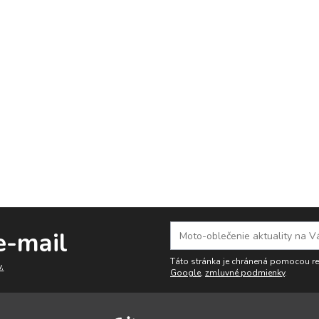
e-mail
Táto stránka je chránená pomocou 
.
Google
,
zmluvné podmienky
.