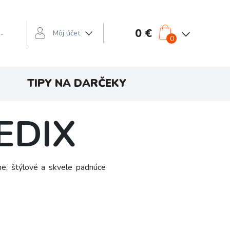
0 €
Môj účet
 -
0
TIPY NA DARČEKY
EDIX
e, štýlové a skvele padnúce