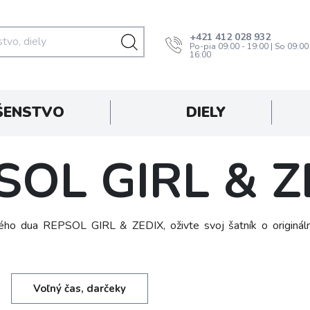
+421 412 028 932
Po-pia 09:00 - 19:00 | So 09:00
16:00
ŠENSTVO
DIELY
SOL GIRL & Z
ého dua REPSOL GIRL & ZEDIX, oživte svoj šatník o origináln
Voľný čas, darčeky