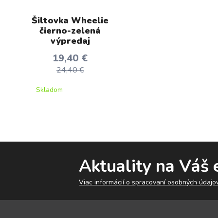
Šiltovka Wheelie
čierno-zelená
výpredaj
19,40 €
24,40 €
Skladom
Aktuality na Váš 
Viac informácií o spracovaní osobných údajov