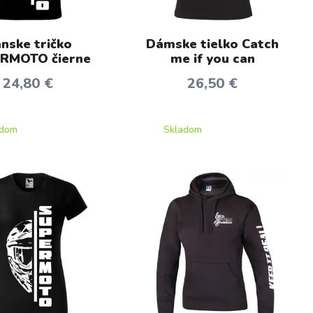
nske tričko
Dámske tielko Catch
RMOTO čierne
me if you can
24,80 €
26,50 €
adom
Skladom