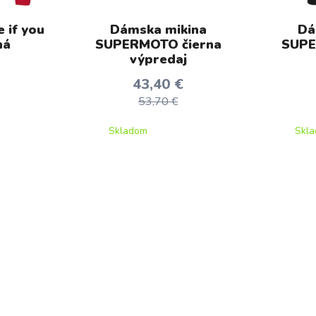
 if you
Dámska mikina
Dá
ná
SUPERMOTO čierna
SUPE
výpredaj
43,40 €
53,70 €
Skladom
Skl