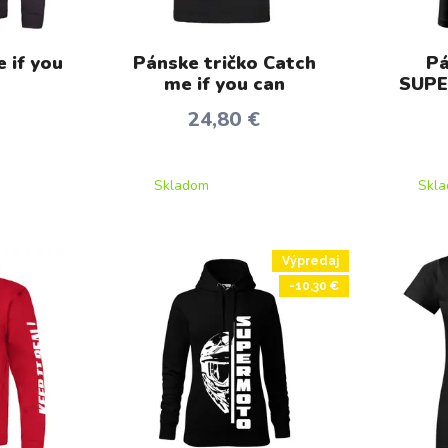
 if you
Pánske tričko Catch
Pá
me if you can
SUPE
24,80 €
Skladom
Skl
Výpredaj
-10,30 €