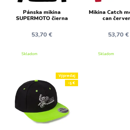
Pánska mikina
Mikina Catch me
SUPERMOTO čierna
can červe
53,70 €
53,70 €
Skladom
Skladom
Výpredaj
-5 €