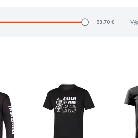
53,70
€
Vý