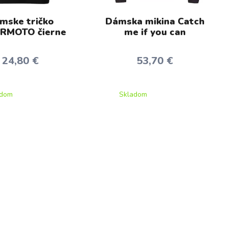
mske tričko
Dámska mikina Catch
RMOTO čierne
me if you can
24,80 €
53,70 €
adom
Skladom