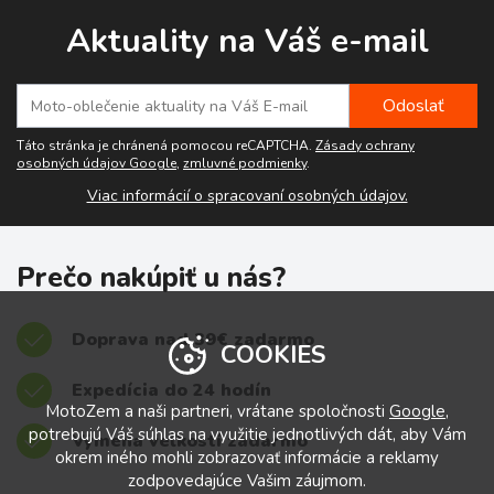
Aktuality na Váš e-mail
Táto stránka je chránená pomocou reCAPTCHA.
Zásady ochrany
osobných údajov Google
,
zmluvné podmienky
.
Viac informácií o spracovaní osobných údajov.
Prečo nakúpiť u nás?
Doprava nad 39€ zadarmo
COOKIES
Expedícia do 24 hodín
MotoZem a naši partneri, vrátane spoločnosti
Google
,
potrebujú Váš súhlas na využitie jednotlivých dát, aby Vám
Výmena veľkostí zadarmo
okrem iného mohli zobrazovať informácie a reklamy
zodpovedajúce Vašim záujmom.