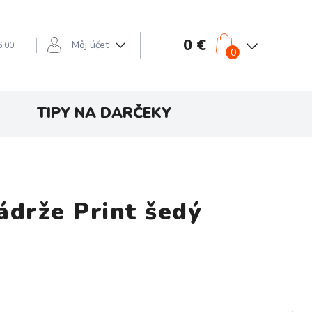
0 €
Môj účet
6:00
0
TIPY NA DARČEKY
ádrže Print šedý