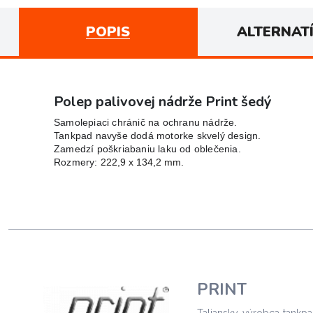
POPIS
ALTERNAT
Polep palivovej nádrže Print šedý
Samolepiaci chránič na ochranu nádrže.
Tankpad navyše dodá motorke skvelý design.
Zamedzí poškriabaniu laku od oblečenia.
Rozmery: 
222,9 x 134,2 mm.
PRINT
Taliansky výrobca tankp