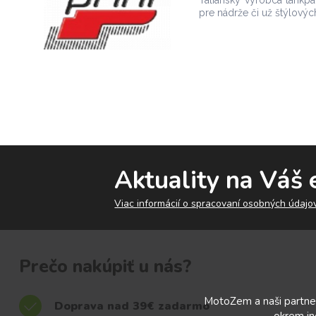
pre nádrže či už štýlovýc
Aktuality na Váš 
Viac informácií o spracovaní osobných údajov
Prečo nakúpiť u nás?
MotoZem a naši partner
Doprava nad 39€ zadarmo