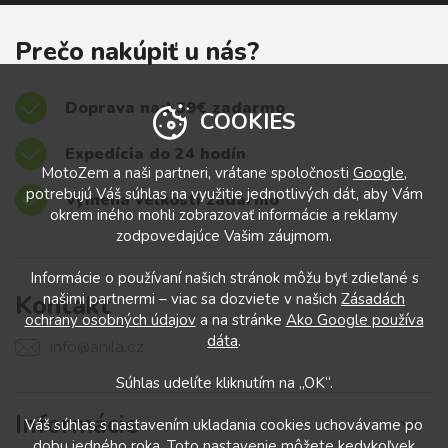
Prečo nakúpiť u nás?
Doprava nad 39€ zadarmo
COOKIES
Expedícia do 24 hodín
MotoZem a naši partneri, vrátane spoločnosti
Google
,
potrebujú Váš súhlas na využitie jednotlivých dát, aby Vám
Výmena veľkostí zadarmo
okrem iného mohli zobrazovať informácie a reklamy
zodpovedajúce Vašim záujmom.
Informácie o používaní našich stránok môžu byť zdieľané s
Kontakt
našimi partnermi – viac sa dozviete v našich
Zásadách
ochrany osobných údajov
a na stránke
Ako Google používa
dáta
.
info@anila.cz
Súhlas udelíte kliknutím na „OK“.
Informácie
Váš súhlas s nastavením ukladania cookies uchovávame po
dobu jedného roka. Toto nastavenie môžete kedykoľvek