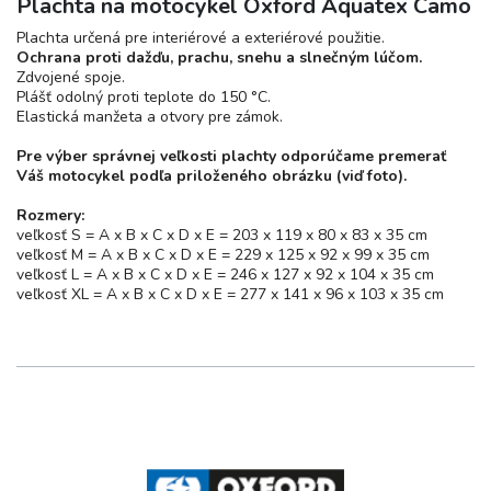
Plachta na motocykel Oxford Aquatex Camo
Plachta určená pre interiérové a exteriérové použitie.
Ochrana proti dažďu, prachu, snehu a slnečným lúčom.
Zdvojené spoje.
Plášť odolný proti teplote do 150 °C.
Elastická manžeta a otvory pre zámok.
Pre výber správnej veľkosti plachty odporúčame premerať
Váš motocykel podľa priloženého obrázku (viď foto).
Rozmery:
veľkosť S = A x B x C x D x E = 203 x 119 x 80 x 83 x 35 cm
veľkosť M = A x B x C x D x E = 229 x 125 x 92 x 99 x 35 cm
veľkosť L = A x B x C x D x E = 246 x 127 x 92 x 104 x 35 cm
veľkosť XL = A x B x C x D x E = 277 x 141 x 96 x 103 x 35 cm