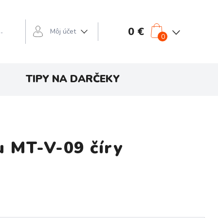
0 €
Môj účet
 -
0
TIPY NA DARČEKY
u MT-V-09 číry