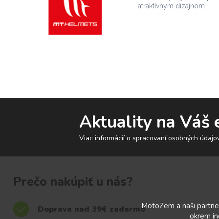
atraktívnym dizajnom.
Aktuality na Váš 
Viac informácií o spracovaní osobných údajov
Prečo nakúpiť u nás?
MotoZem a naši partner
Doprava nad 39€ zadarmo
okrem in