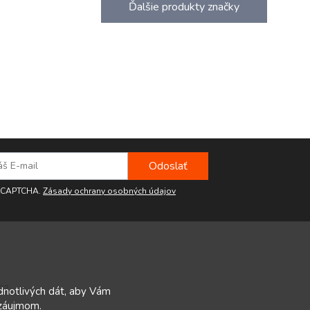
Ďalšie produkty značky
reCAPTCHA.
Zásady ochrany osobných údajov
32
ednotlivých dát, aby Vám
 záujmom.