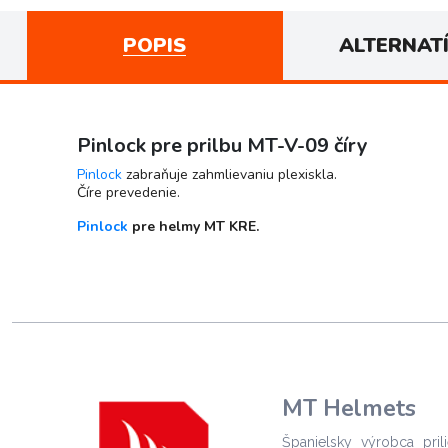
POPIS
ALTERNAT
Pinlock pre prilbu MT-V-09 číry
Pinlock
zabraňuje zahmlievaniu plexiskla.
Číre prevedenie.
Pinlock
pre helmy MT KRE.
MT Helmets
Španielsky výrobca pril