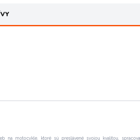
ÍVY
ieb na motocykle, ktoré sú preslávené svojou kvalitou, spracov