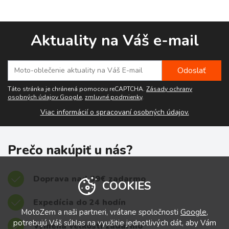
Aktuality na Váš e-mail
Táto stránka je chránená pomocou reCAPTCHA.
Zásady ochrany
osobných údajov Google
,
zmluvné podmienky
.
Viac informácií o spracovaní osobných údajov.
Prečo nakúpiť u nás?
Doprava nad 39€ zadarmo
COOKIES
Expedícia do 24 hodín
MotoZem a naši partneri, vrátane spoločnosti
Google
,
potrebujú Váš súhlas na využitie jednotlivých dát, aby Vám
Výmena veľkostí zadarmo