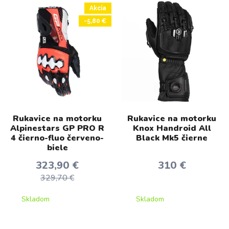
Akcia
-5,80 €
Rukavice na motorku
Rukavice na motorku
Alpinestars GP PRO R
Knox Handroid All
4 čierno-fluo červeno-
Black Mk5 čierne
biele
323,90 €
310 €
329,70 €
Skladom
Skladom