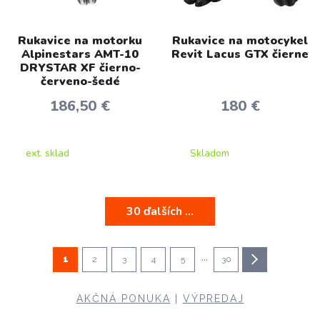
Rukavice na motorku
Rukavice na motocykel
Alpinestars AMT-10
Revit Lacus GTX čierne
DRYSTAR XF čierno-
červeno-šedé
186,50 €
180 €
ext. sklad
Skladom
30 ďalších ...
...
1
2
3
4
5
30
AKČNÁ PONUKA
|
VÝPREDAJ