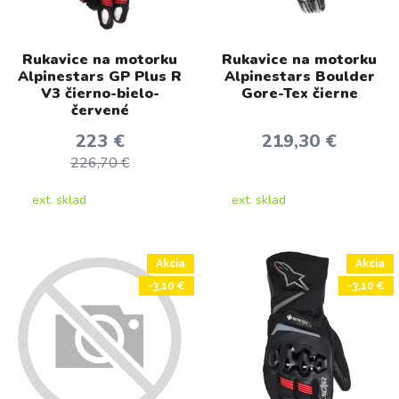
Rukavice na motorku
Rukavice na motorku
Alpinestars GP Plus R
Alpinestars Boulder
V3 čierno-bielo-
Gore-Tex čierne
červené
223 €
219,30 €
226,70 €
ext. sklad
ext. sklad
Akcia
Akcia
-3,10 €
-3,10 €