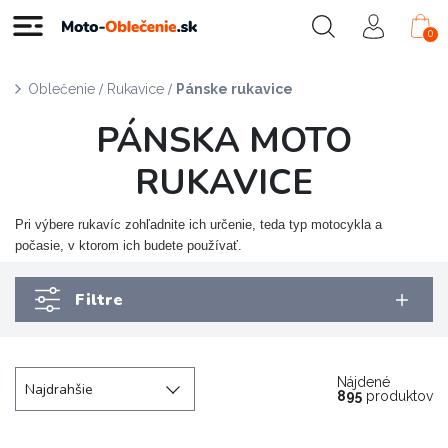
0
/
/
Oblečenie
Rukavice
Pánske rukavice
PÁNSKA MOTO
RUKAVICE
Pri výbere rukavíc zohľadnite ich určenie, teda typ motocykla a
počasie, v ktorom ich budete používať.
Filtre
Nájdené
Najdrahšie
895
produktov