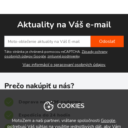
Aktuality na Váš e-mail
Táto stránka je chránená pomocou reCAPTCHA.
Zásady ochrany
osobných údajov Google
,
zmluvné podmienky
.
Viac informácií o spracovaní osobných údajov.
Prečo nakúpiť u nás?
Doprava nad 39€ zadarmo
COOKIES
Expedícia do 24 hodín
MotoZem a naši partneri, vrátane spoločnosti
Google
,
potrebujú Váš súhlas na využitie jednotlivých dát, aby Vám