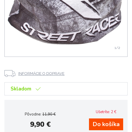
1
/2
INFORMÁCIE O DOPRAVE
Skladom
Ušetríte:
2
€
Pôvodne:
11,90
€
9,90
€