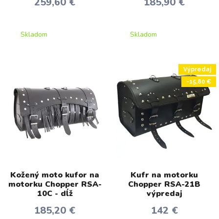
259,60 €
185,90 €
Skladom
Skladom
Výpredaj
-15,80 €
Kožený moto kufor na
Kufr na motorku
motorku Chopper RSA-
Chopper RSA-21B
10C - dĺž
výpredaj
185,20 €
142 €