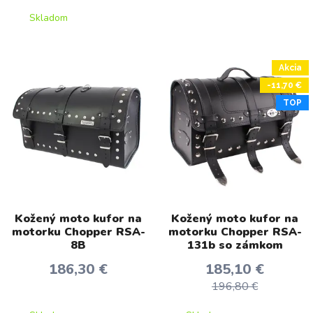
Skladom
Akcia
-11,70 €
TOP
Kožený moto kufor na
Kožený moto kufor na
motorku Chopper RSA-
motorku Chopper RSA-
8B
131b so zámkom
186,30 €
185,10 €
196,80 €