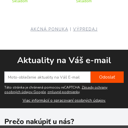
Skladom
Skladom
AKČNÁ PONUKA
|
VÝPREDAJ
Aktuality na Váš e-mail
Táto stránka je chránená pomocou reCAPTCHA.
Zásady ochrany
osobných údajov Google
,
zmluvné podmienky
.
Viac informácií o spracovaní osobných údajov.
Prečo nakúpiť u nás?