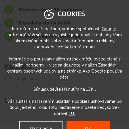
Doprava nad 39€ zadarmo
COOKIES
Expedícia do 24 hodín
MotoZem a naši partneri, vrátane spoločnosti
Google
,
potrebujú Váš súhlas na využitie jednotlivých dát, aby Vám
Výmena veľkostí zadarmo
okrem iného mohli zobrazovať informácie a reklamy
zodpovedajúce Vašim záujmom.
Informácie o používaní našich stránok môžu byť zdieľané s
Kontakt
našimi partnermi – viac sa dozviete v našich
Zásadách
ochrany osobných údajov
a na stránke
Ako Google používa
dáta
.
info@anila.cz
Súhlas udelíte kliknutím na „OK“.
Informácie
Váš súhlas s nastavením ukladania cookies uchovávame po
dobu jedného roka. Toto nastavenie môžete kedykoľvek
upraviť
TU
.
Nastavenia
OK